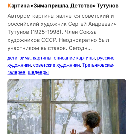
Картина «Зима пришла. Детство» Тутунов
Автором картины является советский и
российский художник Сергей Андреевич
Тутунов (1925-1998). Член Союза
художников СССР. Неоднократно был
участником выставок. Сегодн...
дети
,
зима
,
картины
,
описание картины
,
русские
художники
,
советские художники
,
Третьяковская
галерея
,
шедевры