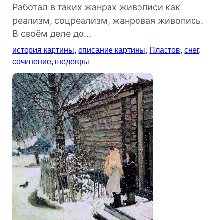
Работал в таких жанрах живописи как
реализм, соцреализм, жанровая живопись.
В своём деле до...
история картины
,
описание картины
,
Пластов
,
снег
,
сочинение
,
шедевры