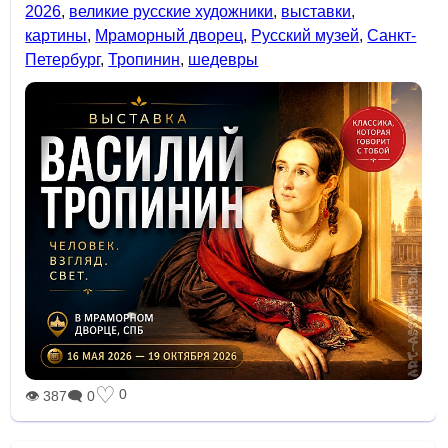
2026
,
великие русские художники
,
выставки
,
картины
,
Мраморный дворец
,
Русский музей
,
Санкт-
Петербург
,
Тропинин
,
шедевры
♡
0
👁 387
🗨 0