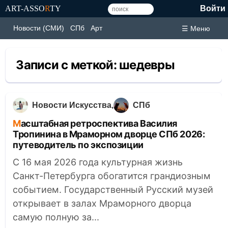
ART-ASSO
R
TY
Войти
Новости (СМИ)
СПб
Арт
☰ Меню
Записи с меткой:
шедевры
Новости Искусства
СПб
Масштабная ретроспектива Василия
Тропинина в Мраморном дворце СПб 2026:
путеводитель по экспозиции
С 16 мая 2026 года культурная жизнь
Санкт-Петербурга обогатится грандиозным
событием. Государственный Русский музей
открывает в залах Мраморного дворца
самую полную за...