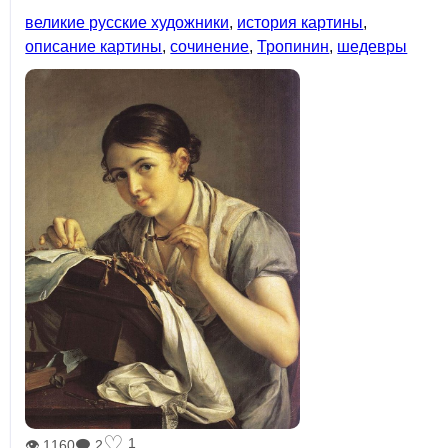
великие русские художники
,
история картины
,
описание картины
,
сочинение
,
Тропинин
,
шедевры
♡
1
👁 1160
🗨 2