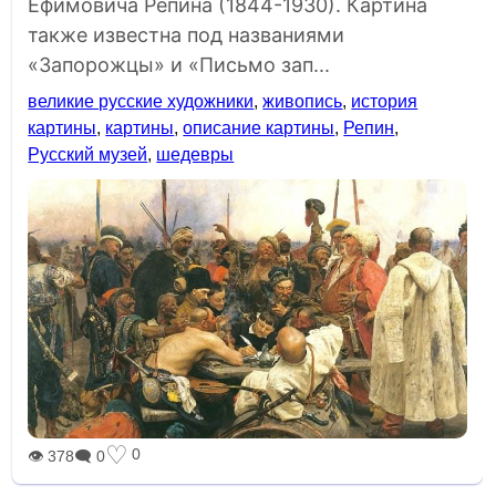
Ефимовича Репина (1844-1930). Картина
также известна под названиями
«Запорожцы» и «Письмо зап...
великие русские художники
,
живопись
,
история
картины
,
картины
,
описание картины
,
Репин
,
Русский музей
,
шедевры
♡
0
👁 378
🗨 0