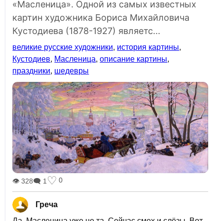
«Масленица». Одной из самых известных
картин художника Бориса Михайловича
Кустодиева (1878-1927) являетс...
великие русские художники
,
история картины
,
Кустодиев
,
Масленица
,
описание картины
,
праздники
,
шедевры
♡
0
👁 328
🗨 1
Греча
Да, Масленица уже не та. Сейчас смех и слёзы. Вот