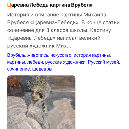
Царевна Лебедь картина Врубеля
История и описание картины Михаила
Врубеля «Царевна-Лебедь». В конце статьи
сочинение для 3 класса школы. Картину
«Царевна-Лебедь» написал великий
русский художник Мих...
Врубель
,
живопись
,
искусство
,
история картины
,
картины
,
лебеди
,
русские художники
,
Русский музей
,
сочинение
,
шедевры