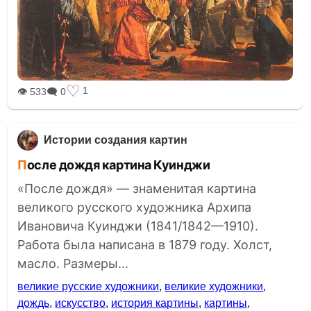
♡
1
👁 533
🗨 0
Истории создания картин
После дождя картина Куинджи
«После дождя» — знаменитая картина
великого русского художника Архипа
Ивановича Куинджи (1841/1842—1910).
Работа была написана в 1879 году. Холст,
масло. Размеры...
великие русские художники
,
великие художники
,
дождь
,
искусство
,
история картины
,
картины
,