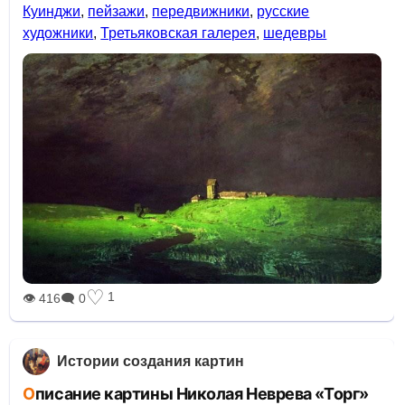
Куинджи
,
пейзажи
,
передвижники
,
русские
художники
,
Третьяковская галерея
,
шедевры
♡
1
👁 416
🗨 0
Истории создания картин
Описание картины Николая Неврева «Торг»