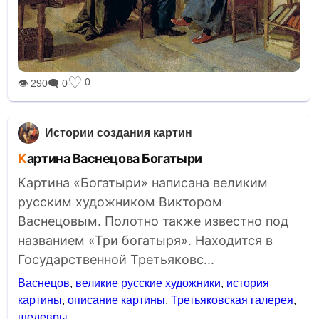
♡
0
👁 290
🗨 0
Истории создания картин
Картина Васнецова Богатыри
Картина «Богатыри» написана великим
русским художником Виктором
Васнецовым. Полотно также известно под
названием «Три богатыря». Находится в
Государственной Третьяковс...
Васнецов
,
великие русские художники
,
история
картины
,
описание картины
,
Третьяковская галерея
,
шедевры