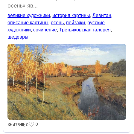
осень» яв...
великие художники
,
история картины
,
Левитан
,
описание картины
,
осень
,
пейзажи
,
русские
художники
,
сочинение
,
Третьяковская галерея
,
шедевры
♡
0
👁 478
🗨 0