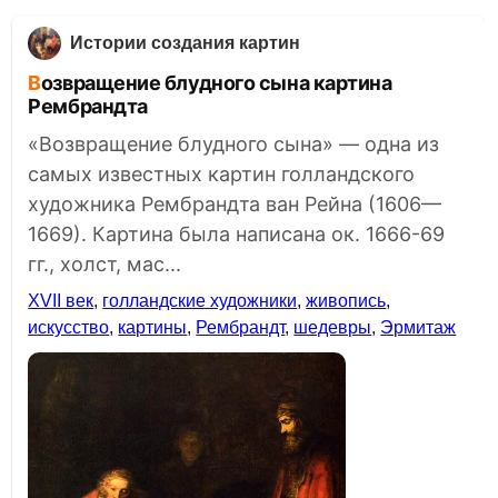
Истории создания картин
Возвращение блудного сына картина
Рембрандта
«Возвращение блудного сына» — одна из
самых известных картин голландского
художника Рембрандта ван Рейна (1606—
1669). Картина была написана ок. 1666-69
гг., холст, мас...
XVII век
,
голландские художники
,
живопись
,
искусство
,
картины
,
Рембрандт
,
шедевры
,
Эрмитаж