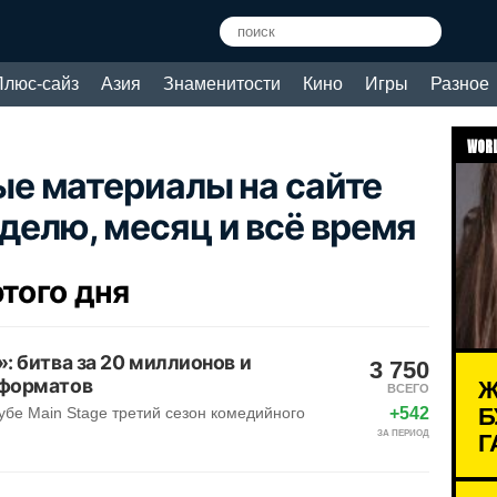
Плюс-сайз
Азия
Знаменитости
Кино
Игры
Разное
WORL
е материалы на сайте
неделю, месяц и всё время
того дня
: битва за 20 миллионов и
3 750
Ж
 форматов
ВСЕГО
Б
+542
убе Main Stage третий сезон комедийного
Г
ЗА ПЕРИОД