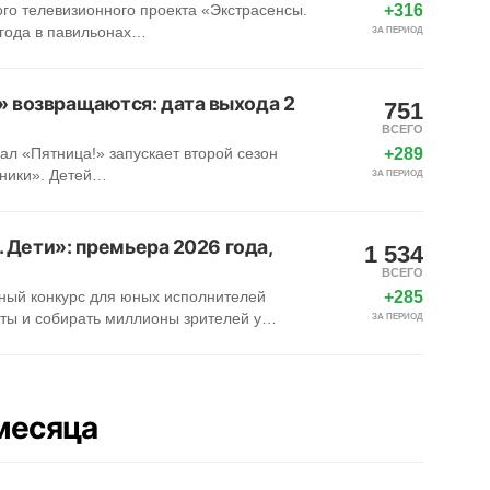
+316
ого телевизионного проекта «Экстрасенсы.
 года в павильонах…
ЗА ПЕРИОД
 возвращаются: дата выхода 2
751
ВСЕГО
+289
нал «Пятница!» запускает второй сезон
ники». Детей…
ЗА ПЕРИОД
. Дети»: премьера 2026 года,
1 534
ВСЕГО
+285
ный конкурс для юных исполнителей
нты и собирать миллионы зрителей у…
ЗА ПЕРИОД
месяца