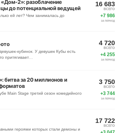
 «Дом-2»: разоблачение
16 683
ницы до потенциальной ведущей
ВСЕГО
+7 986
олько ей лет? Чем занималась до
ЗА ПЕРИОД
4 720
фото
ВСЕГО
девушек-кубинок. У девушек Кубы есть
+4 255
что притягивает…
ЗА ПЕРИОД
: битва за 20 миллионов и
3 750
 форматов
ВСЕГО
+3 744
убе Main Stage третий сезон комедийного
ЗА ПЕРИОД
17 722
ВСЕГО
авными героями которых стали демоны и
+3 047