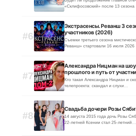
Будет ли продолжение главной от
«Склифосовский» после 13 сезона
Экстрасенсы. Реванш 3 сез
участников (2026)
#6
Съемки третьего сезона мистическ
Реванш» стартовали 16 июля 2026
Александра Ницман на шоу
прошлого и путь от участ
#7
Кто такая Александра Ницман и ск
телепроекта: скандал и слухи…
Свадьба дочери Розы Сяби
#8
14 августа 2015 года дочь Розы С
22-летней Ксении стал 25-летний