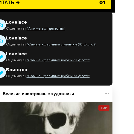
ИТАТЬ ➔
01
Lovelace
👍
Оценил(а)
"Аниме арт демоны"
Lovelace
👍
Оценил(а)
"Самые красивые ливанки (18 фото)"
Lovelace
❤️
Оценил(а)
"Самые красивые кубинки фото"
Блинцов
❤️
Оценил(а)
"Самые красивые кубинки фото"
Великие иностранные художники
TOP