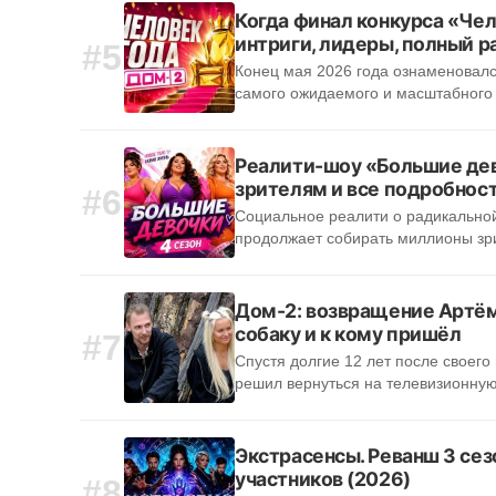
Когда финал конкурса «Чел
интриги, лидеры, полный р
#5
Конец мая 2026 года ознаменовалс
самого ожидаемого и масштабного
Реалити-шоу «Большие дев
зрителям и все подробност
#6
Социальное реалити о радикальн
продолжает собирать миллионы зр
Дом-2: возвращение Артём
собаку и к кому пришёл
#7
Спустя долгие 12 лет после своег
решил вернуться на телевизионную
Экстрасенсы. Реванш 3 сез
участников (2026)
#8