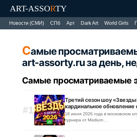
ART-ASSO
R
TY
Новости (СМИ)
СПб
Арт
Dark Art
World Girls
С
амые просматриваемы
art-assorty.ru за день, 
Самые просматриваемые э
Третий сезон шоу «Звезды»
кардинальное обновление
#1
18 июня 2026 года в московском кл
турнира от Medium…