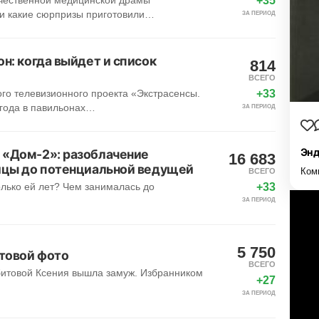
+35
ечественной медицинской драмы
 и какие сюрпризы приготовили…
ЗА ПЕРИОД
он: когда выйдет и список
814
ВСЕГО
+33
ого телевизионного проекта «Экстрасенсы.
 года в павильонах…
ЗА ПЕРИОД
Энд
 «Дом-2»: разоблачение
16 683
ницы до потенциальной ведущей
Ком
ВСЕГО
+33
олько ей лет? Чем занималась до
ЗА ПЕРИОД
5 750
товой фото
ВСЕГО
ябитовой Ксения вышла замуж. Избранником
+27
…
ЗА ПЕРИОД