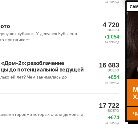
ЗА ПЕРИОД
САМ
4 720
фото
ВСЕГО
девушек-кубинок. У девушек Кубы есть
+1 054
что притягивает…
ЗА ПЕРИОД
 «Дом-2»: разоблачение
16 683
ницы до потенциальной ведущей
ВСЕГО
+854
олько ей лет? Чем занималась до
ЗА ПЕРИОД
М
Х
17 722
ВСЕГО
Ч
авными героями которых стали демоны и
+674
ЗА ПЕРИОД