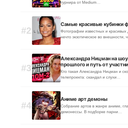
турнира от Medium…
Самые красивые кубинки 
#2
Фотографии известных и красивых 
нечто экзотическое во внешности, 
Александра Ницман на шоу
прошлого и путь от участ
#3
Кто такая Александра Ницман и ск
телепроекта: скандал и слухи…
Аниме арт демоны
#4
Собрание артов в жанре аниме, гл
демонессы. В подборке парни…