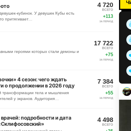
Ч
4 720
фото
ВСЕГО
девушек-кубинок. У девушек Кубы есть
+113
что притягивает…
ЗА ПЕРИОД
17 722
ВСЕГО
авными героями которых стали демоны и
+75
ЗА ПЕРИОД
очки» 4 сезон: чего ждать
7 384
и о продолжении в 2026 году
ВСЕГО
+55
ой трансформации тела и мышления
ителей у экранов. Аудитория…
ЗА ПЕРИОД
врачей: подробности и дата
4 498
 «Склифосовский»
ВСЕГО