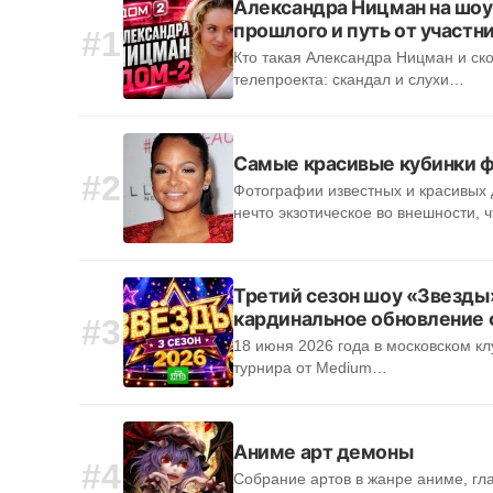
Александра Ницман на шоу
прошлого и путь от участ
#1
Кто такая Александра Ницман и ск
телепроекта: скандал и слухи…
Самые красивые кубинки 
#2
Фотографии известных и красивых 
нечто экзотическое во внешности, 
Третий сезон шоу «Звезды»
кардинальное обновление
#3
18 июня 2026 года в московском кл
турнира от Medium…
Аниме арт демоны
#4
Собрание артов в жанре аниме, гл