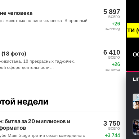
5 897
не человека
ВСЕГО
ы животных по вине человека. В прошлый
+26
BREAKING NEWS /// НОВОСТИ (СМИ) /// СВЕ
ЗА ПЕРИОД
6 410
(18 фото)
О
ВСЕГО
жикистана. 18 прекрасных таджичек,
+26
воей сфере деятельности…
ЗА ПЕРИОД
L
той недели
: битва за 20 миллионов и
3 750
 форматов
ВСЕГО
+3 744
убе Main Stage третий сезон комедийного