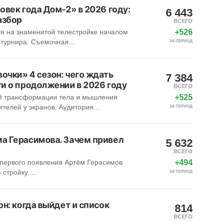
овек года Дом-2» в 2026 году:
6 443
азбор
ВСЕГО
+526
я на знаменитой телестройке началом
 турнира. Съемочная…
ЗА ПЕРИОД
очки» 4 сезон: чего ждать
7 384
и о продолжении в 2026 году
ВСЕГО
+525
ой трансформации тела и мышления
ителей у экранов. Аудитория…
ЗА ПЕРИОД
а Герасимова. Зачем привел
5 632
ВСЕГО
+494
о первого появления Артём Герасимов
 стройку.…
ЗА ПЕРИОД
он: когда выйдет и список
814
ВСЕГО