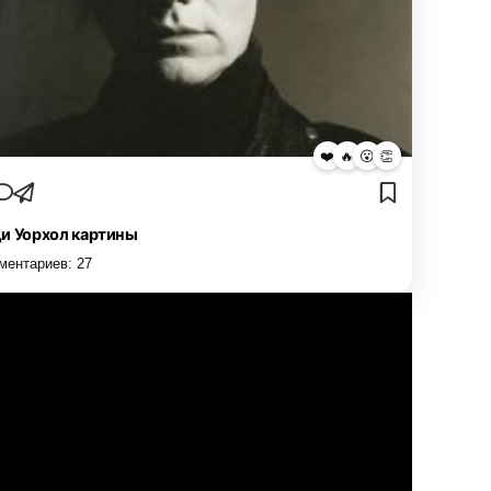
❤️
🔥
😮
👏
и Уорхол картины
ментариев:
27