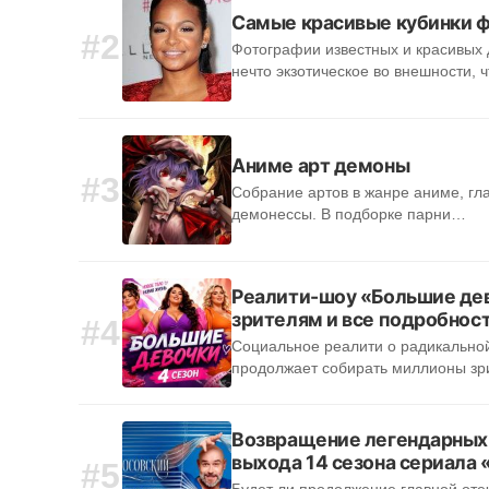
Самые красивые кубинки 
#2
Фотографии известных и красивых 
нечто экзотическое во внешности, 
Аниме арт демоны
#3
Собрание артов в жанре аниме, гл
демонессы. В подборке парни…
Реалити-шоу «Большие дев
зрителям и все подробност
#4
Социальное реалити о радикальн
продолжает собирать миллионы зр
Возвращение легендарных 
выхода 14 сезона сериала
#5