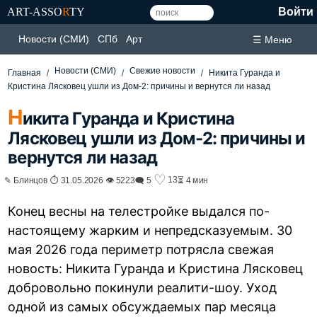
ART-ASSO
R
TY
Войти
Новости (СМИ)
СПб
Арт
☰ Меню
Новости (СМИ)
Свежие новости
Главная
Никита Гуранда и
Кристина Лясковец ушли из Дом-2: причины и вернутся ли назад
Н
икита Гуранда и Кристина
Лясковец ушли из Дом-2: причины и
вернутся ли назад
♡
13
✎ Блинцов ⏱ 31.05.2026 👁 5223
🗨 5
⏳ 4 мин
Конец весны на телестройке выдался по-
настоящему жарким и непредсказуемым. 30
мая 2026 года периметр потрясла свежая
новость: Никита Гуранда и Кристина Лясковец
добровольно покинули реалити-шоу. Уход
одной из самых обсуждаемых пар месяца