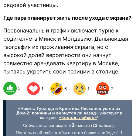
рядовой участницы.
Где пара планирует жить после ухода с экрана?
Первоначальный график включает турне к
родителям в Минск и Молдавию. Дальнейшая
география их проживания скрыта, но с
высокой долей вероятности они начнут
совместно арендовать квартиру в Москве,
пытаясь укрепить свои позиции в столице.
3
1
6
1
2
«
Никита Гуранда и Кристина Лясковец ушли из
Дом-2: причины и вернутся ли назад
» участвует в
конкурсе
«Король лайков»
!
3
Сейчас пост занимает «
» место (
13
лайков).
Поставь свой лайк, чтобы он стал ближе к победе (+1