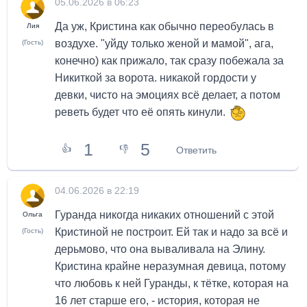
05.06.2026 в 06:23
Да уж, Кристина как обычно переобулась в
Лия
воздухе. "уйду только женой и мамой", ага,
(Гость)
конечно) как прижало, так сразу побежала за
Никиткой за ворота. никакой гордости у
девки, чисто на эмоциях всё делает, а потом
реветь будет что её опять кинули.
1
5
👍
👎
Ответить
04.06.2026 в 22:19
Гуранда никогда никаких отношений с этой
Ольга
Кристиной не построит. Ей так и надо за всё и
(Гость)
дерьмово, что она вываливала на Элину.
Кристина крайне неразумная девица, потому
что любовь к ней Гуранды, к тётке, которая на
16 лет старше его, - история, которая не