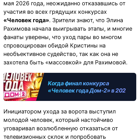
мая 2026 года, неожиданно отказавшись от
участия во всех грядущих конкурсах
«Человек года»
. Зрители знают, что Элина
Рахимова начала выигрывать этапы, и многие
фанаты уверены, что уход пары во многом
спровоцирован обидой Кристины на
необъективное судейство, так как она не
захотела быть «массовкой» для Рахимовой.
Когда финал конкурса
«Человек года Дом-2» в 2026
году: интриги, лидеры, полный
разбор
Инициатором ухода за ворота выступил
молодой человек, который настойчиво
уговаривал возлюбленную отказаться от
телевизионных склок и попробовать