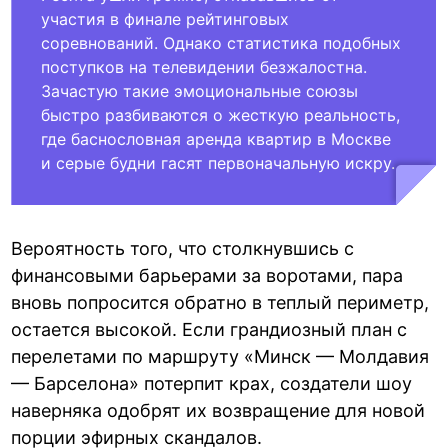
участия в финале рейтинговых
соревнований. Однако статистика подобных
поступков на телевидении безжалостна.
Зачастую такие эмоциональные союзы
быстро разбиваются о жесткую реальность,
где баснословная аренда квартир в Москве
и серые будни гасят первоначальную искру.
Вероятность того, что столкнувшись с
финансовыми барьерами за воротами, пара
вновь попросится обратно в теплый периметр,
остается высокой. Если грандиозный план с
перелетами по маршруту «Минск — Молдавия
— Барселона» потерпит крах, создатели шоу
наверняка одобрят их возвращение для новой
порции эфирных скандалов.