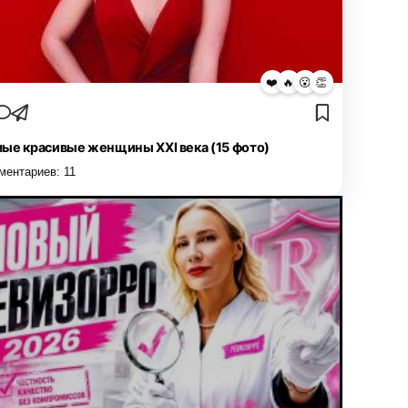
❤️
🔥
😮
👏
ые красивые женщины XXI века (15 фото)
ментариев:
11