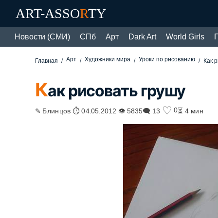
ART-ASSO
R
TY
Новости (СМИ)
СПб
Арт
Dark Art
World Girls
Арт
Художники мира
Уроки по рисованию
Главная
Как 
К
ак рисовать грушу
♡
0
✎ Блинцов ⏱ 04.05.2012 👁 5835
🗨 13
⏳ 4 мин