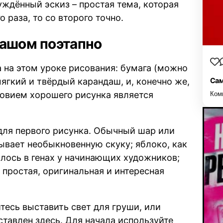
уждённый эскиз – простая тема, которая
о раза, то со второго точно.
дашом поэтапно
а на этом уроке рисования: бумага (можно
ягкий и твёрдый карандаш, и, конечно же,
Сам
ловием хорошего рисунка является
Ком
для первого рисунка. Обычный шар или
зывает необыкновенную скуку; яблоко, как
илось в генах у начинающих художников;
я простая, оригинальная и интересная
тесь выставить свет для груши, или
ставлен здесь. Для начала используйте