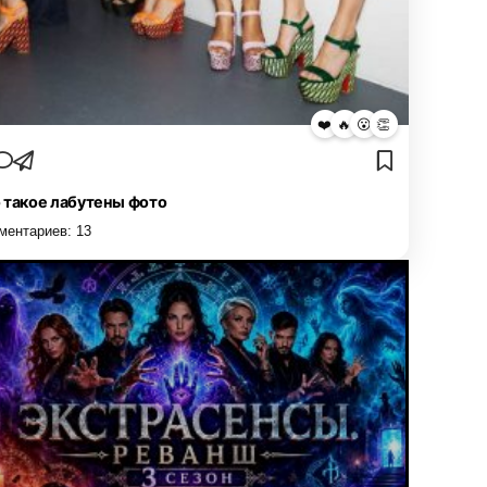
❤️
🔥
😮
👏
 такое лабутены фото
ментариев:
13