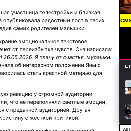
ая участница телестройки и близкая
на опубликовала радостный пост в своих
BREAKING NEWS /// НОВОСТИ (СМИ) /// СВЕЖИЕ Н
редив самих родителей малышки.
крайне эмоциональное текстовое
ачет от переизбытка чувств. Она написала:
 26.05.2026. Я плачу от счастья, мурашки.
 знала об интересном положении Яны с
L
оворилась стать крестной матерью для
кую реакцию у огромной аудитории
ли, что её переполняли светлые эмоции,
я с преданной аудиторией. Другая
Кристину с жесткой критикой.
АКТ
вний громкий конфликт с Викторией