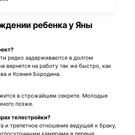
ождении ребенка у Яны
оект?
ити редко задерживаются в долгом
на вернется на работу так же быстро, как
ова и Ксения Бородина.
?
ржится в строжайшем секрете. Молодые
много позже.
ирах телестройки?
а и трепетное отношение ведущей к браку,
руглосуточными камерами в первые