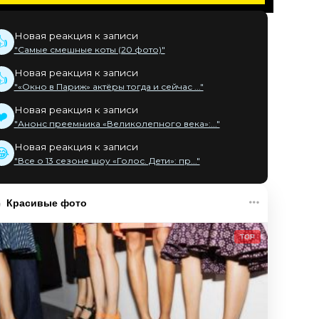
Новая реакция к записи
👍
"Самые смешные коты (20 фото)"
Новая реакция к записи
👍
"«Окно в Париж» актёры тогда и сейчас ..."
Новая реакция к записи
❤️
"Анонс преемника «Великолепного века»:..."
Новая реакция к записи
😂
"Все о 13 сезоне шоу «Голос. Дети»: пр..."
Красивые фото
TOP