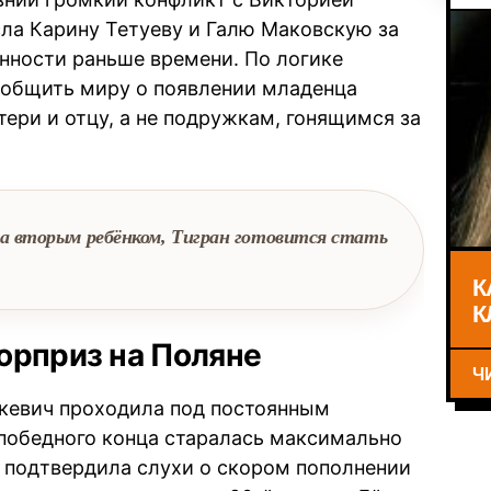
сла Карину Тетуеву и Галю Маковскую за
енности раньше времени. По логике
ообщить миру о появлении младенца
ри и отцу, а не подружкам, гонящимся за
а вторым ребёнком, Тигран готовится стать
К
К
юрприз на Поляне
Ч
ткевич проходила под постоянным
 победного конца старалась максимально
 подтвердила слухи о скором пополнении