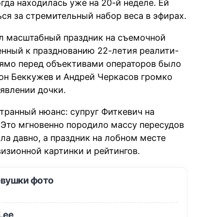
гда находилась уже на 20-й неделе. Ей
ся за стремительный набор веса в эфирах.
л масштабный праздник на съемочной
енный к празднованию 22-летия реалити-
рямо перед объективами операторов было
тон Беккужев и Андрей Черкасов громко
оявлении дочки.
странный нюанс: супруг Фиткевич на
 Это мгновенно породило массу пересудов
ала давно, а праздник на лобном месте
изионной картинки и рейтингов.
евушки фото
Lee