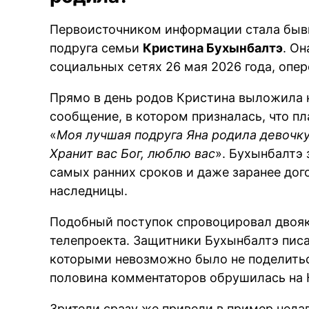
Первоисточником информации стала бывш
подруга семьи
Кристина Бухынбалтэ
. О
социальных сетях 26 мая 2026 года, опе
Прямо в день родов Кристина выложила 
сообщение, в котором призналась, что пл
«
Моя лучшая подруга Яна родила девочку!
Хранит вас Бог, люблю вас
». Бухынбалтэ
самых ранних сроков и даже заранее дог
наследницы.
Подобный поступок спровоцировал двоя
телепроекта. Защитники Бухынбалтэ писа
которыми невозможно было не поделитьс
половина комментаторов обрушилась на 
Зрители сразу же привели в пример неда