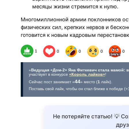
месяцы жизни стремится к нулю.
Многомиллионной армии поклонников ос
физических сил, крепких нервов и бескон
готовится к новым кадровым перестанов
1
0
0
0
0
«
Ведущая «Дом-2» Яна Фиткевич стала мамой: 
участвует в конкурсе
«Король лайков»
!
44
Сейчас пост занимает «
» место (
1
лайк).
Поставь свой лайк, чтобы он стал ближе к победе (
Не потеряйте статью! 💡 С
друз