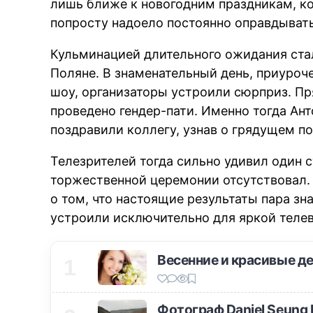
лишь ближе к новогодним праздникам, ко
попросту надоело постоянно оправдывать
Кульминацией длительного ожидания ста
Поляне. В знаменательный день, приуроч
шоу, организаторы устроили сюрприз. П
проведено гендер-пати. Именно тогда Ан
поздравили коллегу, узнав о грядущем п
Телезрителей тогда сильно удивил один 
торжественной церемонии отсутствовал.
о том, что настоящие результаты пара зн
устроили исключительно для яркой телев
Весенние и красивые д
1
Фотограф Daniel Seung 