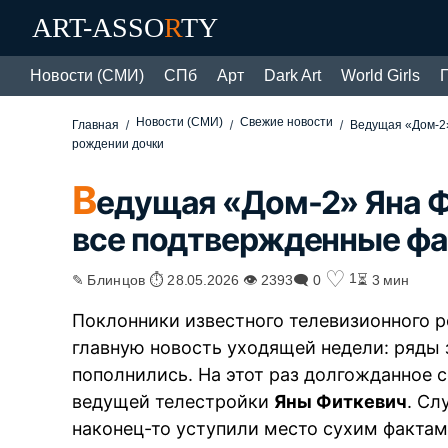
ART-ASSO
R
TY
Новости (СМИ)
СПб
Арт
Dark Art
World Girls
Новости (СМИ)
Свежие новости
Главная
Ведущая «Дом-2»
рождении дочки
В
едущая «Дом-2» Яна Ф
все подтвержденные фа
♡
1
✎ Блинцов ⏱ 28.05.2026 👁 2393
🗨 0
⏳ 3 мин
Поклонники известного телевизионного 
главную новость уходящей недели: ряды
пополнились. На этот раз долгожданное 
ведущей телестройки
Яны Фиткевич
. Сл
наконец-то уступили место сухим фактам