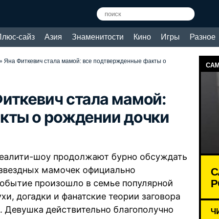
Плюс-сайз
Азия
Знаменитости
Кино
Игры
Разное
 Яна Фиткевич стала мамой: все подтвержденные факты о
САМ
иткевич стала мамой:
кты о рождении дочки
реалити-шоу продолжают бурно обсуждать
С
 звездных мамочек официально
Р
событие произошло в семье популярной
ухи, догадки и фанатские теории заговора
. Девушка действительно благополучно
Ч