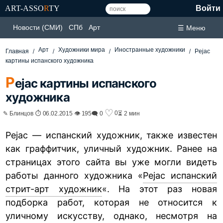
ART-ASSO
R
TY
Войти
Новости (СМИ)
СПб
Арт
☰ Меню
Арт
Художники мира
Иностранные художники
Главная
Pejac
картины испанского художника
P
ejac картины испанского
художника
♡
0
✎ Блинцов ⏱ 06.02.2015 👁 195
🗨 0
⏳ 2 мин
Pejac — испанский художник, также известен
как граффитчик, уличный художник. Ранее на
страницах этого сайта вы уже могли видеть
работы данного художника «
Pejac испанский
стрит-арт художник
«. На этот раз новая
подборка работ, которая не относится к
уличному искусству, однако, несмотря на