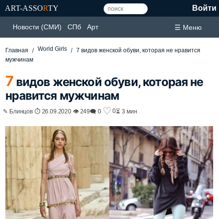
ART-ASSO
R
TY
Войти
Новости (СМИ)
СПб
Арт
☰ Меню
World Girls
Главная
7 видов женской обуви, которая не нравится
мужчинам
7
видов женской обуви, которая не
нравится мужчинам
♡
0
✎ Блинцов ⏱ 26.09.2020 👁 249
🗨 0
⏳ 3 мин