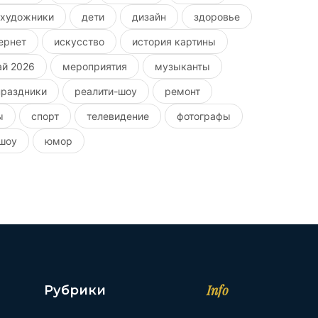
 художники
дети
дизайн
здоровье
ернет
искусство
история картины
ай 2026
мероприятия
музыканты
праздники
реалити-шоу
ремонт
ы
спорт
телевидение
фотографы
шоу
юмор
Info
Рубрики