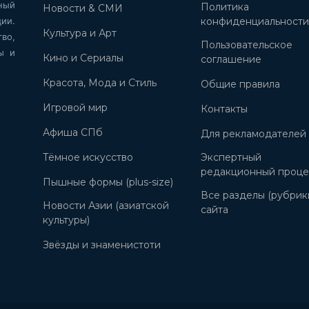
ный
Политика
Новости & СМИ
ии.
конфиденциальност
Культура и Арт
во,
Пользовательское
ы и
Кино и Сериалы
соглашение
Красота, Мода и Стиль
Общие правила
Игровой мир
Контакты
Афиша СПб
Для рекламодателей
Тёмное искусство
Экспертный
редакционный проце
Пышные формы (plus-size)
Все разделы (рубрик
Новости Азии (азиатской
сайта
культуры)
Звёзды и знаменистоти