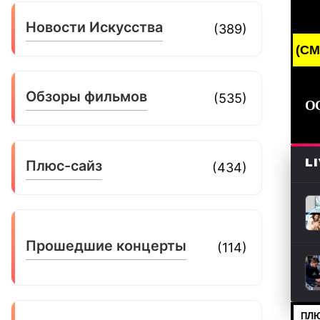
Новости Искусства
(389)
BREAKING NEWS /// НОВОСТИ (СМИ) /// СВЕ
Обзоры фильмов
(535)
О
L
Плюс-сайз
(434)
Прошедшие концерты
(114)
ПЛЮ