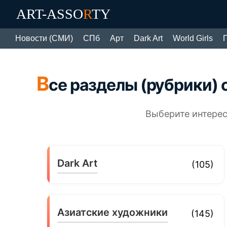
ART-ASSO
R
TY
Новости (СМИ)
СПб
Арт
Dark Art
World Girls
В
се разделы (рубрики) 
Выберите интере
Dark Art
(105)
Азиатские художники
(145)