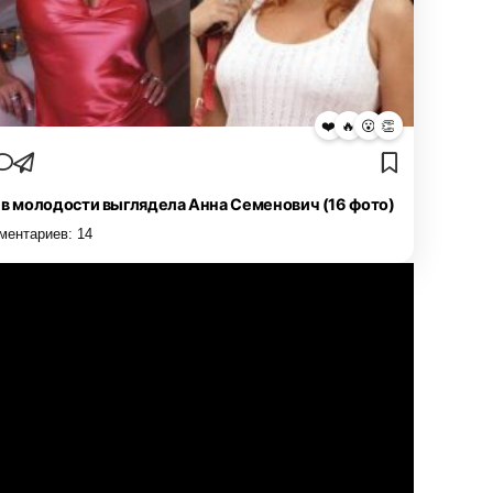
❤️
🔥
😮
👏
 в молодости выглядела Анна Семенович (16 фото)
ментариев:
14