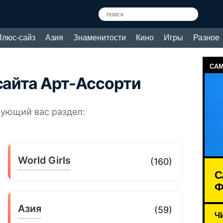
Плюс-сайз
Азия
Знаменитости
Кино
Игры
Разное
САМ
сайта Арт-Ассорти
сующий вас раздел:
World Girls
(160)
С
Ф
Азия
(59)
Ч