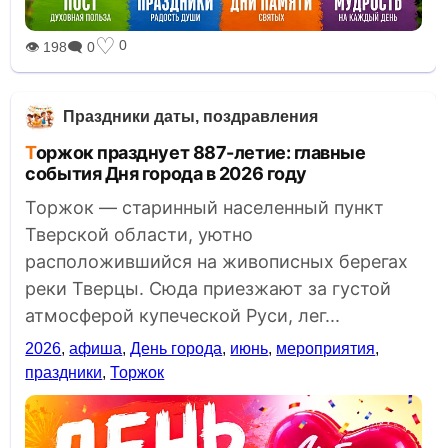
♡
0
👁 198
🗨 0
Праздники даты, поздравления
Торжок празднует 887-летие: главные
события Дня города в 2026 году
Торжок — старинный населенный пункт
Тверской области, уютно
расположившийся на живописных берегах
реки Тверцы. Сюда приезжают за густой
атмосферой купеческой Руси, лег...
2026
,
афиша
,
День города
,
июнь
,
мероприятия
,
праздники
,
Торжок