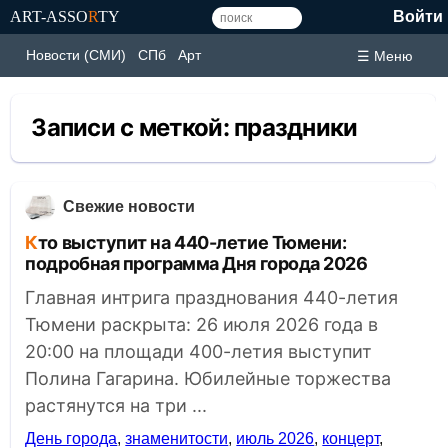
ART-ASSO
R
TY
Войти
Новости (СМИ)
СПб
Арт
☰ Меню
Записи с меткой:
праздники
Свежие новости
Кто выступит на 440-летие Тюмени:
подробная программа Дня города 2026
Главная интрига празднования 440-летия
Тюмени раскрыта: 26 июля 2026 года в
20:00 на площади 400-летия выступит
Полина Гагарина. Юбилейные торжества
растянутся на три ...
День города
,
знаменитости
,
июль 2026
,
концерт
,