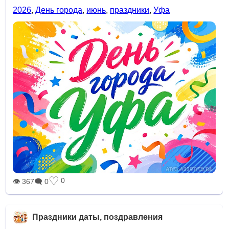
2026
,
День города
,
июнь
,
праздники
,
Уфа
♡
0
👁 367
🗨 0
Праздники даты, поздравления