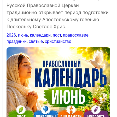
Русской Православной Церкви
традиционно открывает период подготовки
к длительному Апостольскому говению.
Поскольку Светлое Хрис...
2026
,
июнь
,
календари
,
пост
,
православие
,
праздники
,
святые
,
христианство