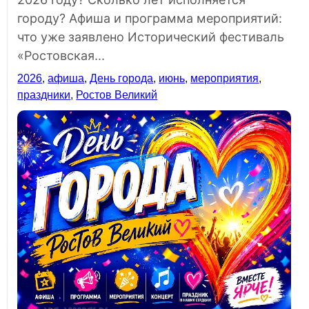
городу? Афиша и программа мероприятий:
что уже заявлено Исторический фестиваль
«Ростовская...
2026
,
афиша
,
День города
,
июнь
,
мероприятия
,
праздники
,
Ростов Великий