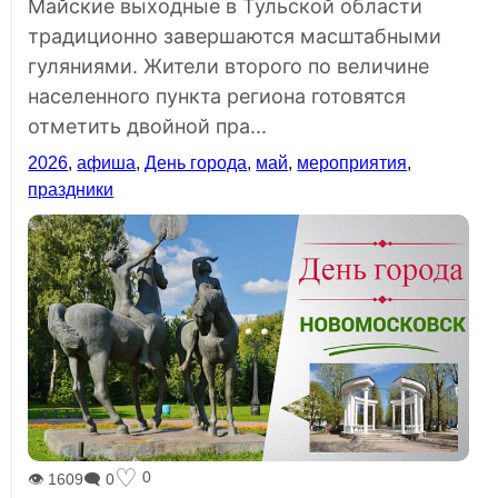
Майские выходные в Тульской области
традиционно завершаются масштабными
гуляниями. Жители второго по величине
населенного пункта региона готовятся
отметить двойной пра...
2026
,
афиша
,
День города
,
май
,
мероприятия
,
праздники
♡
0
👁 1609
🗨 0