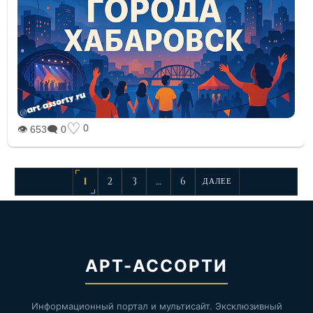
♡
0
👁 653
🗨 0
1
2
3
…
6
ДАЛЕЕ
АРТ-АССОРТИ
Информационный портал и мультисайт. Эксклюзивный