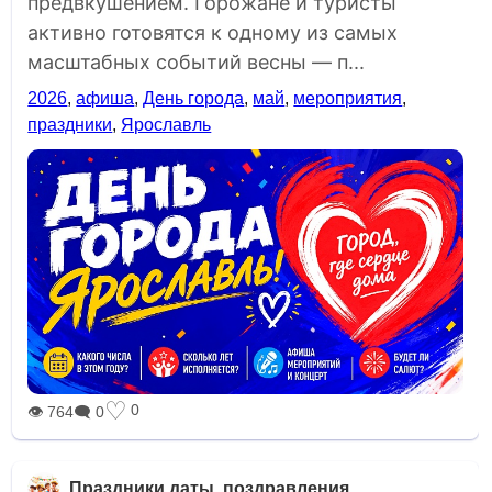
предвкушением. Горожане и туристы
активно готовятся к одному из самых
масштабных событий весны — п...
2026
,
афиша
,
День города
,
май
,
мероприятия
,
праздники
,
Ярославль
♡
0
👁 764
🗨 0
Праздники даты, поздравления