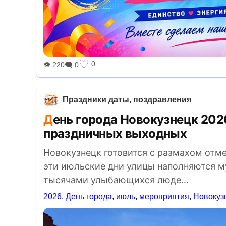
BREAKING NEWS /// НОВОСТ
♡
0
👁 220
🗨 0
Праздники даты, поздравления
День города Новокузнецк 2026: полное расписание
праздничных выходных
Новокузнецк готовится с размахом отме
эти июльские дни улицы наполняются м
тысячами улыбающихся люде...
2026
,
День города
,
июль
,
мероприятия
,
Новокуз