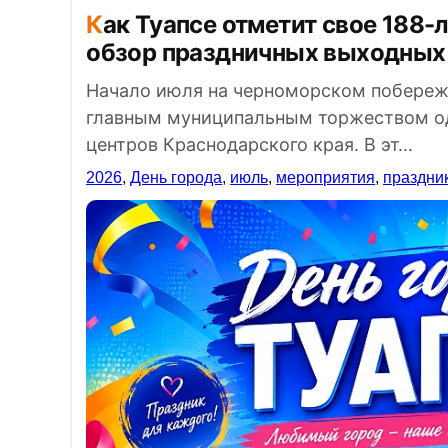
Как Туапсе отметит свое 188-летие в 2026 году: подробный
обзор праздничных выходных
Начало июля на черноморском побереж
главным муниципальным торжеством од
центров Краснодарского края. В эт...
2026
,
День города
,
июль
,
мероприятия
,
праздни