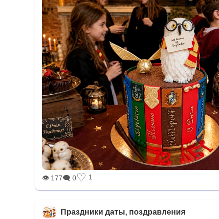
♡
1
👁 177
🗨 0
Праздники даты, поздравления