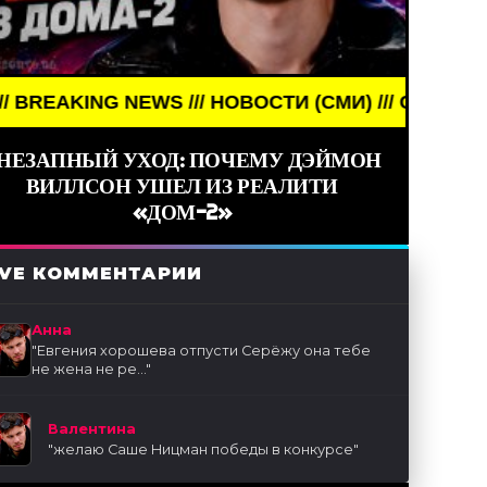
/// НОВОСТИ (СМИ) /// СВЕЖИЕ НОВОСТИ ///
НЕЗАПНЫЙ УХОД: ПОЧЕМУ ДЭЙМОН
ВИЛЛСОН УШЕЛ ИЗ РЕАЛИТИ
«ДОМ-2»
IVE КОММЕНТАРИИ
Анна
"
Евгения хорошева отпусти Серёжу она тебе
не жена не ре...
"
Валентина
"
желаю Саше Ницман победы в конкурсе
"