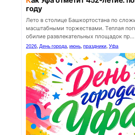
Как Уфа отметит 452-летие: полный обзор Дня города в 2026
году
Лето в столице Башкортостана по слож
масштабными торжествами. Теплая пог
обилие развлекательных площадок пр...
2026
,
День города
,
июнь
,
праздники
,
Уфа