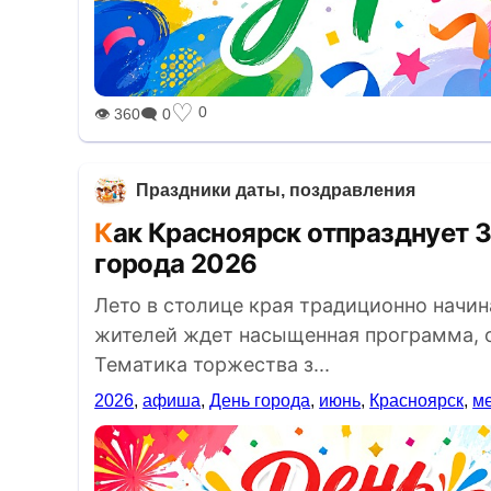
♡
0
👁 360
🗨 0
Праздники даты, поздравления
Как Красноярск отпразднует 398-летие: полная афиша Дня
города 2026
Лето в столице края традиционно начина
жителей ждет насыщенная программа, 
Тематика торжества з...
2026
,
афиша
,
День города
,
июнь
,
Красноярск
,
м