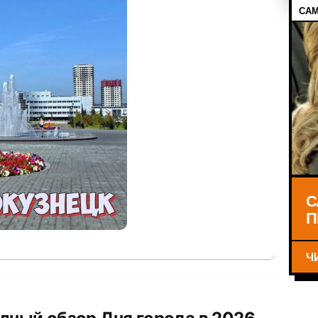
САМ
С
П
Ч