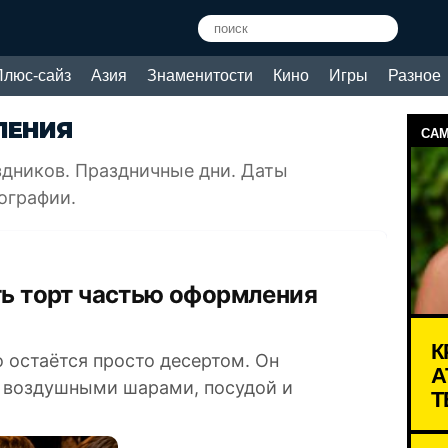
Плюс-сайз
Азия
Знаменитости
Кино
Игры
Разное
ЛЕНИЯ
САМ
здников. Праздничные дни. Даты
ографии.
К
 остаётся просто десертом. Он
А
, воздушными шарами, посудой и
Т