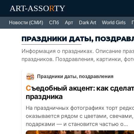
ART-ASSO
R
TY
Новости (СМИ)
СПб
Арт
Dark Art
World Girls
ПРАЗДНИКИ ДАТЫ, ПОЗДРАВ
Информация о праздниках. Описание пра
праздников. Поздравления, картинки, фот
Праздники даты, поздравления
Съедобный акцент: как сделать торт частью оформления
праздника
На праздничных фотографиях торт редко
оказывается рядом с цветами, свечами
подарками — и становится частью о...