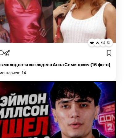
❤️
🔥
😮
👏
 в молодости выглядела Анна Семенович (16 фото)
ментариев:
14