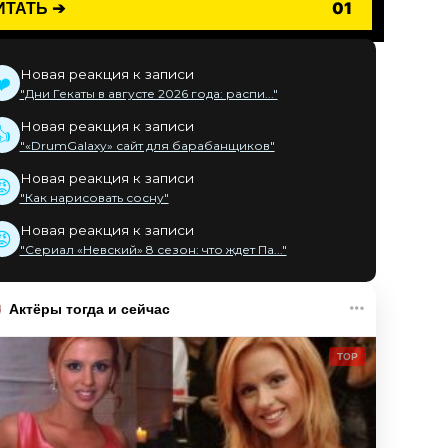
ИТАТЬ ➔
01
Новая реакция к записи
❤️
"Дни Гекаты в августе 2026 года: распи..."
Новая реакция к записи
👍
"«DrumGalaxy» сайт для барабанщиков"
Новая реакция к записи
😡
"Как нарисовать сосну"
Новая реакция к записи
😡
"Сериал «Невский» 8 сезон: что ждет Па..."
Актёры тогда и сейчас
TOP