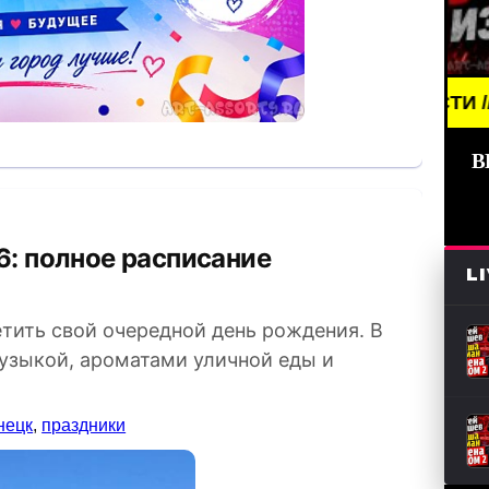
И (СМИ) /// СВЕЖИЕ НОВОСТИ /// BREAKING NEWS 
В
L
тить свой очередной день рождения. В
узыкой, ароматами уличной еды и
нецк
,
праздники