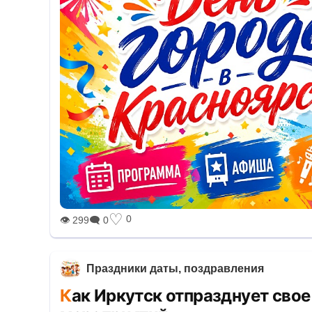
♡
0
👁 299
🗨 0
Праздники даты, поздравления
Как Иркутск отпразднует свое 365-летие: полная программа