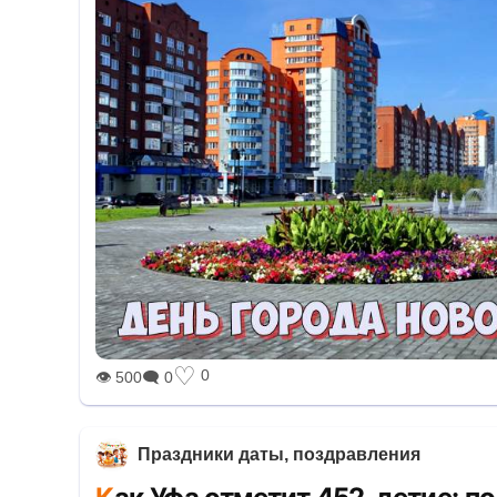
♡
0
👁 500
🗨 0
Праздники даты, поздравления