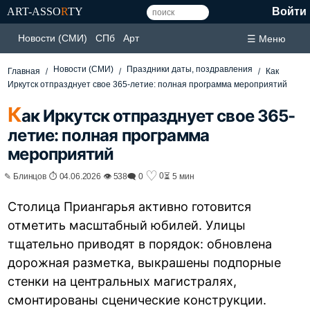
ART-ASSO
R
TY
Войти
Новости (СМИ)
СПб
Арт
☰ Меню
Новости (СМИ)
Праздники даты, поздравления
Главная
Как
Иркутск отпразднует свое 365-летие: полная программа мероприятий
К
ак Иркутск отпразднует свое 365-
летие: полная программа
мероприятий
♡
0
✎ Блинцов ⏱ 04.06.2026 👁 538
🗨 0
⏳ 5 мин
Столица Приангарья активно готовится
отметить масштабный юбилей. Улицы
тщательно приводят в порядок: обновлена
дорожная разметка, выкрашены подпорные
стенки на центральных магистралях,
смонтированы сценические конструкции.