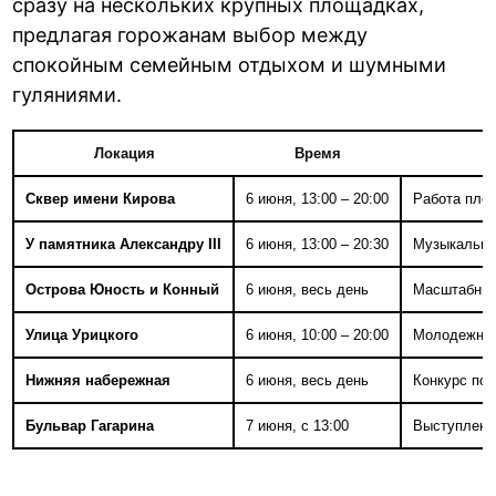
сразу на нескольких крупных площадках,
предлагая горожанам выбор между
спокойным семейным отдыхом и шумными
гуляниями.
Локация
Время
Сквер имени Кирова
6 июня, 13:00 – 20:00
Работа площ
У памятника Александру III
6 июня, 13:00 – 20:30
Музыкальны
Острова Юность и Конный
6 июня, весь день
Масштабный 
Улица Урицкого
6 июня, 10:00 – 20:00
Молодежные
Нижняя набережная
6 июня, весь день
Конкурс по 
Бульвар Гагарина
7 июня, с 13:00
Выступлени