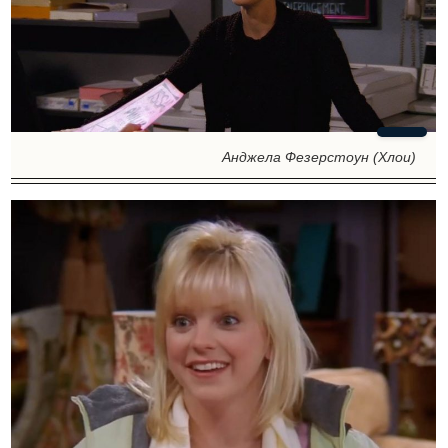
Анджела Фезерстоун (Хлои)