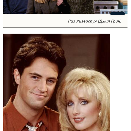
Риз Уизерспун (Джил Грин)