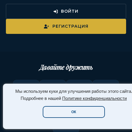
ВОЙТИ
РЕГИСТРАЦИЯ
Давайте дружить
Мы используем куки для улучшения работы этого сайта
Telegram
YouTube
ВКонтакте
TikTok
Подробнее в нашей
Политике конфиденциальности
ОК
Pinterest