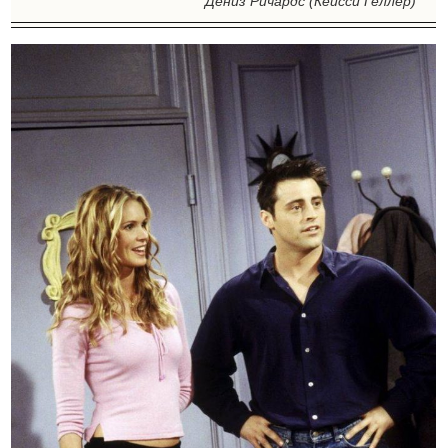
Дениз Ричардс (Кейсси Геллер)