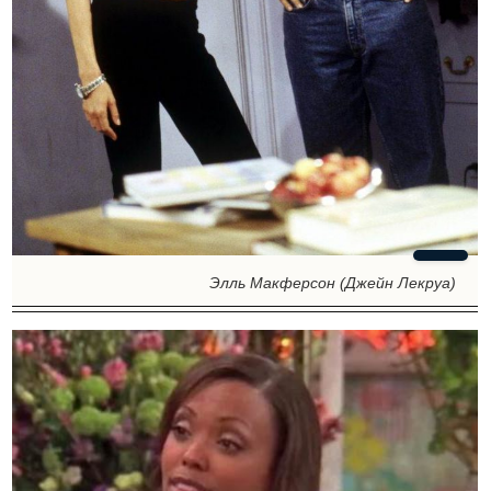
Элль Макферсон (Джейн Лекруа)