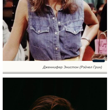
Дженнифер Энистон (Рэйчел Грин)