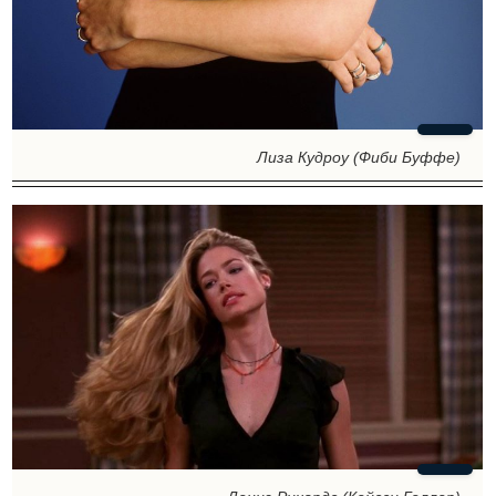
Лиза Кудроу (Фиби Буффе)