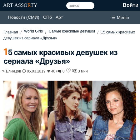
ART-ASSO
R
TY
Войти
Новости (СМИ)
СПб
Арт
☰ Меню
World Girls
Самые красивые девушки
Главная
15 самых красивых
девушек из сериала «Друзья»
1
5 самых красивых девушек из
сериала «Друзья»
♡
0
✎ Блинцов ⏱ 05.03.2019 👁 407
🗨 0
⏳ 3 мин