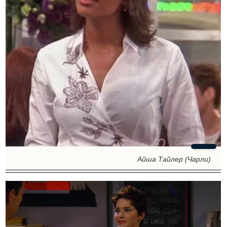
Айша Тайлер (Чарли)