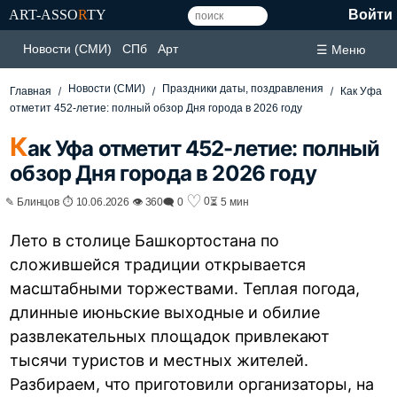
ART-ASSO
R
TY
Войти
Новости (СМИ)
СПб
Арт
☰ Меню
Новости (СМИ)
Праздники даты, поздравления
Главная
Как Уфа
отметит 452-летие: полный обзор Дня города в 2026 году
К
ак Уфа отметит 452-летие: полный
обзор Дня города в 2026 году
♡
0
✎ Блинцов ⏱ 10.06.2026 👁 360
🗨 0
⏳ 5 мин
Лето в столице Башкортостана по
сложившейся традиции открывается
масштабными торжествами. Теплая погода,
длинные июньские выходные и обилие
развлекательных площадок привлекают
тысячи туристов и местных жителей.
Разбираем, что приготовили организаторы, на