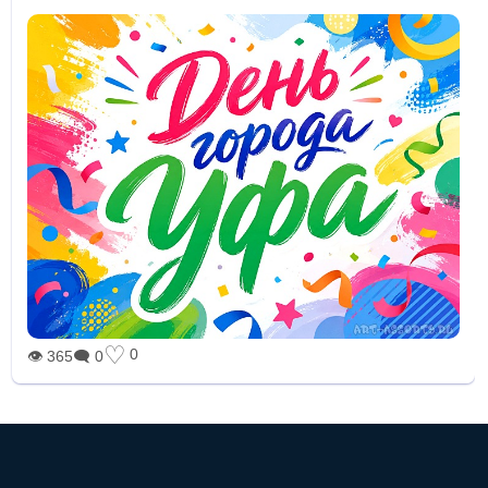
♡
0
👁 365
🗨 0