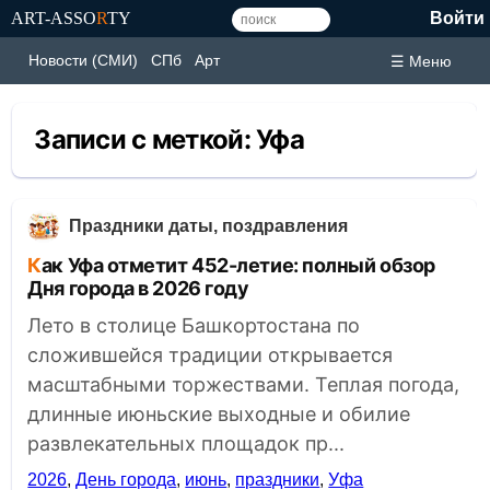
ART-ASSO
R
TY
Войти
Новости (СМИ)
СПб
Арт
☰ Меню
Записи с меткой:
Уфа
Праздники даты, поздравления
Как Уфа отметит 452-летие: полный обзор
Дня города в 2026 году
Лето в столице Башкортостана по
сложившейся традиции открывается
масштабными торжествами. Теплая погода,
длинные июньские выходные и обилие
развлекательных площадок пр...
2026
,
День города
,
июнь
,
праздники
,
Уфа