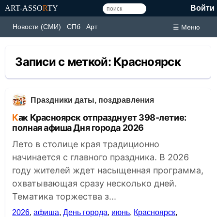
ART-ASSO
R
TY
Войти
Новости (СМИ)
СПб
Арт
☰ Меню
Записи с меткой:
Красноярск
Праздники даты, поздравления
Как Красноярск отпразднует 398-летие:
полная афиша Дня города 2026
Лето в столице края традиционно
начинается с главного праздника. В 2026
году жителей ждет насыщенная программа,
охватывающая сразу несколько дней.
Тематика торжества з...
2026
,
афиша
,
День города
,
июнь
,
Красноярск
,