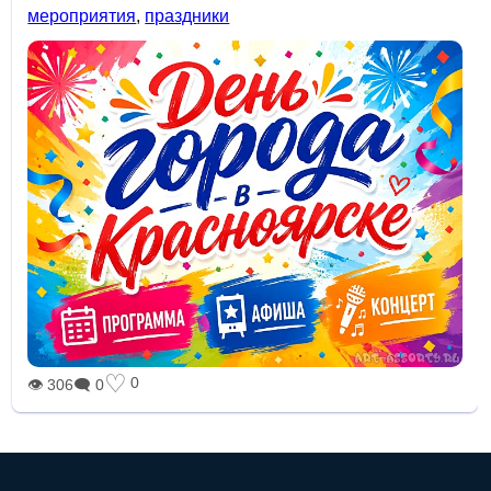
мероприятия
,
праздники
♡
0
👁 306
🗨 0