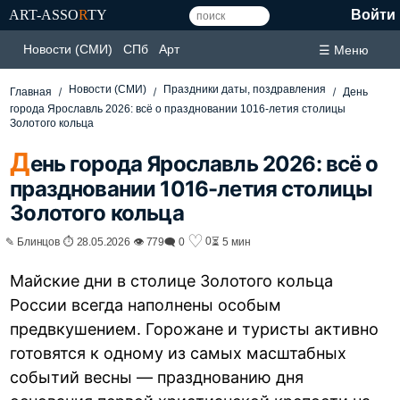
ART-ASSO
R
TY
Войти
Новости (СМИ)
СПб
Арт
☰ Меню
Новости (СМИ)
Праздники даты, поздравления
Главная
День
города Ярославль 2026: всё о праздновании 1016-летия столицы
Золотого кольца
Д
ень города Ярославль 2026: всё о
праздновании 1016-летия столицы
Золотого кольца
♡
0
✎ Блинцов ⏱ 28.05.2026 👁 779
🗨 0
⏳ 5 мин
Майские дни в столице Золотого кольца
России всегда наполнены особым
предвкушением. Горожане и туристы активно
готовятся к одному из самых масштабных
событий весны — празднованию дня