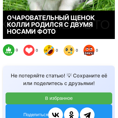
ОЧАРОВАТЕЛЬНЫЙ ЩЕНОК
КРАСИВЫЕ ФОТО
КОЛЛИ РОДИЛСЯ С ДВУМЯ
НОСАМИ ФОТО
0
0
0
0
0
Не потеряйте статью! 💡 Сохраните её
или поделитесь с друзьями!
В избранное
Поделиться