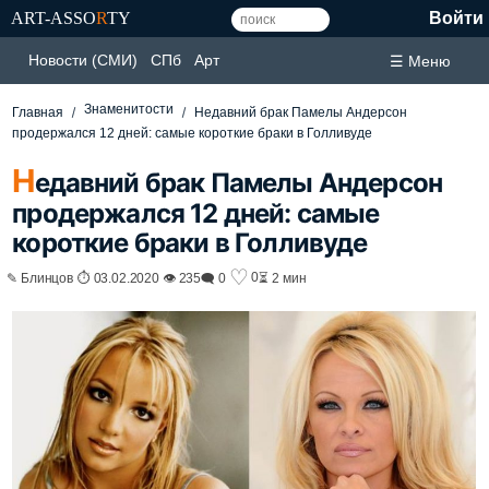
ART-ASSO
R
TY
Войти
Новости (СМИ)
СПб
Арт
☰ Меню
Знаменитости
Главная
Недавний брак Памелы Андерсон
продержался 12 дней: самые короткие браки в Голливуде
Н
едавний брак Памелы Андерсон
продержался 12 дней: самые
короткие браки в Голливуде
♡
0
✎ Блинцов ⏱ 03.02.2020 👁 235
🗨 0
⏳ 2 мин