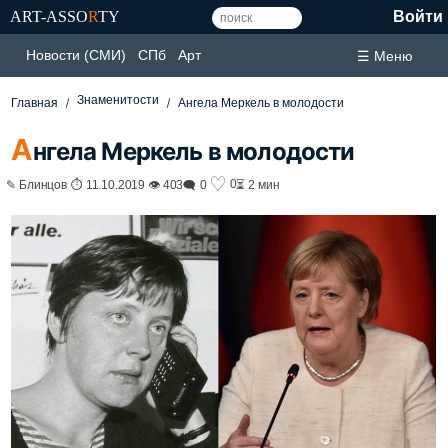
ART-ASSO
R
TY
Войти
Новости (СМИ)
СПб
Арт
☰ Меню
Знаменитости
Главная
Ангела Меркель в молодости
А
нгела Меркель в молодости
♡
0
✎ Блинцов ⏱ 11.10.2019 👁 403
🗨 0
⏳ 2 мин