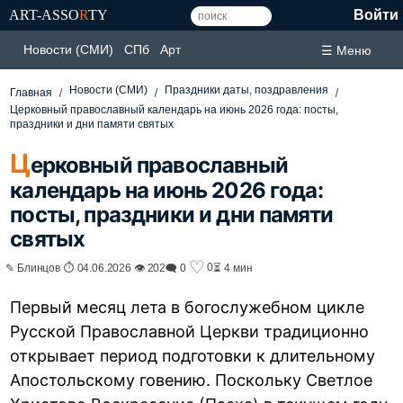
ART-ASSO
R
TY
Войти
Новости (СМИ)
СПб
Арт
☰ Меню
Новости (СМИ)
Праздники даты, поздравления
Главная
Церковный православный календарь на июнь 2026 года: посты,
праздники и дни памяти святых
Ц
ерковный православный
календарь на июнь 2026 года:
посты, праздники и дни памяти
святых
♡
0
✎ Блинцов ⏱ 04.06.2026 👁 202
🗨 0
⏳ 4 мин
Первый месяц лета в богослужебном цикле
Русской Православной Церкви традиционно
открывает период подготовки к длительному
Апостольскому говению. Поскольку Светлое