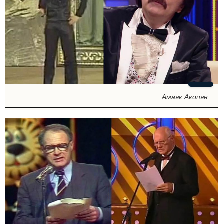
Амаяк Акопян