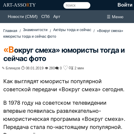
ART-ASSO
R
TY
Войти
Новости (СМИ)
СПб
Арт
☰ Меню
Знаменитости
Актёры тогда и сейчас
Главная
«Вокруг смеха»
юмористы тогда и сейчас фото
«В
округ смеха» юмористы тогда и
сейчас фото
♡
0
✎ Блинцов ⏱ 08.01.2019 👁 280
🗨 0
⏳ 2 мин
Как выглядят юмористы популярной
советской передачи «Вокруг смеха» сегодня.
В 1978 году на советском телевидении
впервые появилась развлекательно-
юмористическая программа «Вокруг смеха».
Передача стала по-настоящему популярной.