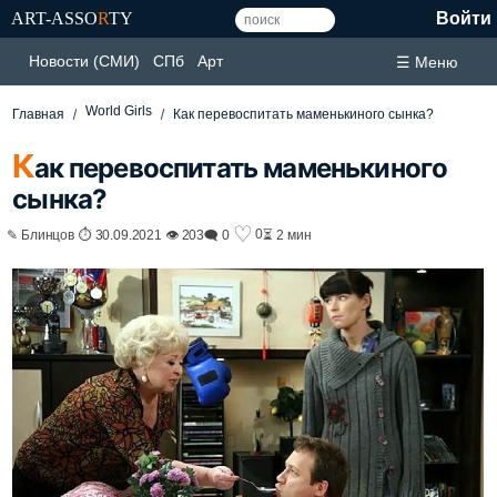
ART-ASSO
R
TY
Войти
Новости (СМИ)
СПб
Арт
☰ Меню
World Girls
Главная
Как перевоспитать маменькиного сынка?
К
ак перевоспитать маменькиного
сынка?
♡
0
✎ Блинцов ⏱ 30.09.2021 👁 203
🗨 0
⏳ 2 мин