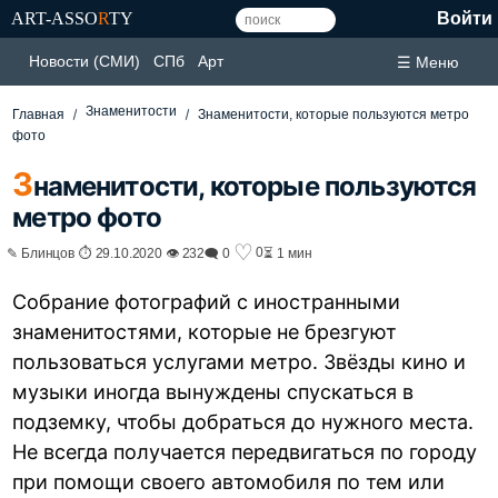
ART-ASSO
R
TY
Войти
Новости (СМИ)
СПб
Арт
☰ Меню
Знаменитости
Главная
Знаменитости, которые пользуются метро
фото
З
наменитости, которые пользуются
метро фото
♡
0
✎ Блинцов ⏱ 29.10.2020 👁 232
🗨 0
⏳ 1 мин
Собрание фотографий с иностранными
знаменитостями, которые не брезгуют
пользоваться услугами метро. Звёзды кино и
музыки иногда вынуждены спускаться в
подземку, чтобы добраться до нужного места.
Не всегда получается передвигаться по городу
при помощи своего автомобиля по тем или