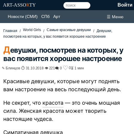
ART-ASSO
R
TY
Войти
Новости (СМИ)
СПб
Арт
☰ Меню
World Girls
Самые красивые девушки
Главная
Девушки,
посмотрев на которых, у вас появится хорошее настроение
Д
евушки, посмотрев на которых, у
вас появится хорошее настроение
♡
0
✎ Блинцов ⏱ 31.10.2018 👁 221
🗨 0
⏳ 1 мин
Красивые девушки, которые могут поднять
вам настроение на весь последующий день.
Не секрет, что
красота
— это очень мощная
сила. Женская красота может творить
настоящие чудеса.
Симпатичная девушка