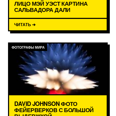
ЛИЦО МЭЙ УЭСТ КАРТИНА
САЛЬВАДОРА ДАЛИ
ЧИТАТЬ ➔
ФОТОГРАФЫ МИРА
DAVID JOHNSON ФОТО
ФЕЙЕРВЕРКОВ С БОЛЬШОЙ
ВЫДЕРЖКОЙ