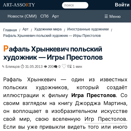
ART-ASSO
R
TY
Войти
Новости (СМИ)
СПб
Арт
☰ Меню
Арт
Художники мира
Иностранные художники
Главная
Рафаль Хрынкевич польский художник — Игры Престолов
Р
афаль Хрынкевич польский
художник — Игры Престолов
♡
0
✎ Блинцов ⏱ 31.05.2013 👁 200
🗨 0
⏳ 1 мин
Рафаль Хрынкевич — один из известных
польских художников, который создаёт
иллюстрации к фильму
Игра Престолов
. Со
своим взглядом на книгу Джорджа Мартина,
он воплощает в изобразительном искусстве
свой мир, свою вселенную
Игр Престолов
.
Если вы уже привыкли видеть того или иного