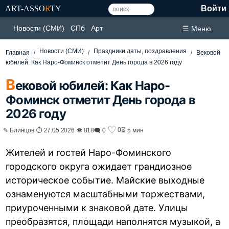
ART-ASSO
R
TY
Войти
Новости (СМИ)
СПб
Арт
☰ Меню
Новости (СМИ)
Праздники даты, поздравления
Главная
Вековой
юбилей: Как Наро-Фоминск отметит День города в 2026 году
В
ековой юбилей: Как Наро-
Фоминск отметит День города в
2026 году
♡
0
✎ Блинцов ⏱ 27.05.2026 👁 818
🗨 0
⏳ 5 мин
Жителей и гостей Наро-Фоминского
городского округа ожидает грандиозное
историческое событие. Майские выходные
ознаменуются масштабными торжествами,
приуроченными к знаковой дате. Улицы
преобразятся, площади наполнятся музыкой, а