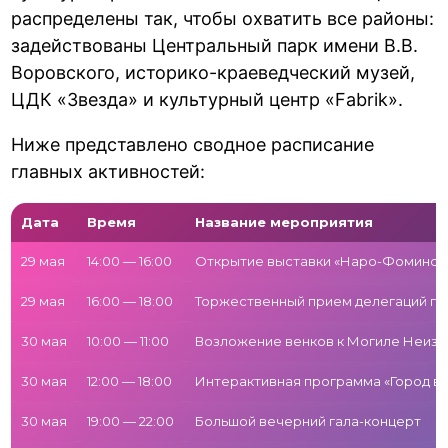
распределены так, чтобы охватить все районы:
задействованы Центральный парк имени В.В.
Воровского, историко-краеведческий музей,
ЦДК «Звезда» и культурный центр «Fabrik».
Ниже представлено сводное расписание
главных активностей:
Дата
Время
Название мероприятия
29 мая
14:00 — 16:00
Открытие выставки «Наро-Фоминск 1
29 мая
16:00 — 18:00
Торжественный прием делегаций г
30 мая
10:00 — 11:00
Возложение венков к Могиле Неизв
30 мая
12:00 — 18:00
Интерактивная программа «Город в
30 мая
19:00 — 22:00
Большой вечерний гала-концерт