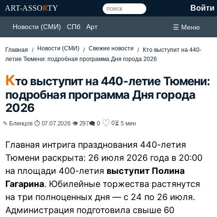
ART-ASSO
R
TY
Войти
Новости (СМИ)
СПб
Арт
☰ Меню
Новости (СМИ)
Свежие новости
Главная
Кто выступит на 440-
летие Тюмени: подробная программа Дня города 2026
К
то выступит на 440-летие Тюмени:
подробная программа Дня города
2026
♡
0
✎ Блинцов ⏱ 07.07.2026 👁 297
🗨 0
⏳ 5 мин
Главная интрига празднования 440-летия
Тюмени раскрыта: 26 июля 2026 года в 20:00
на площади 400-летия
выступит Полина
Гагарина
. Юбилейные торжества растянутся
на три полноценных дня — с 24 по 26 июля.
Администрация подготовила свыше 60