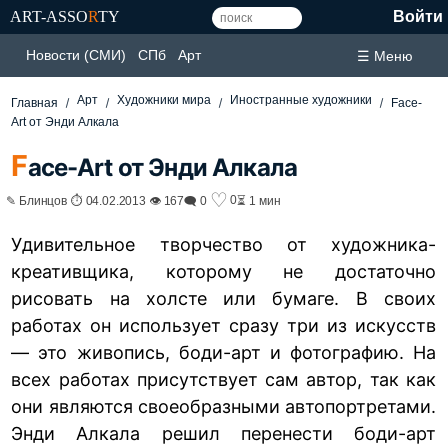
ART-ASSO
R
TY
Войти
Новости (СМИ)
СПб
Арт
☰ Меню
Арт
Художники мира
Иностранные художники
Главная
Face-
Art от Энди Алкала
F
ace-Art от Энди Алкала
♡
0
✎ Блинцов ⏱ 04.02.2013 👁 167
🗨 0
⏳ 1 мин
Удивительное творчество от художника-
креативщика, которому не достаточно
рисовать на холсте или бумаге. В своих
работах он использует сразу три из искусств
— это живопись, боди-арт и фотографию. На
всех работах присутствует сам автор, так как
они являются своеобразными автопортретами.
Энди Алкала решил перенести боди-арт