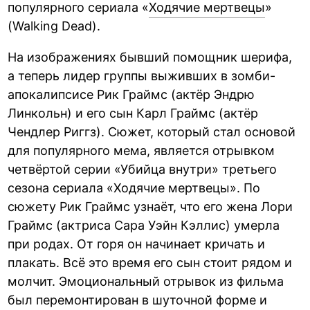
популярного сериала «
Ходячие мертвецы
»
(Walking Dead).
На изображениях бывший помощник шерифа,
а теперь лидер группы выживших в зомби-
апокалипсисе Рик Граймс (актёр Эндрю
Линкольн) и его сын Карл Граймс (актёр
Чендлер Риггз). Сюжет, который стал основой
для популярного мема, является отрывком
четвёртой серии «Убийца внутри» третьего
сезона сериала «Ходячие мертвецы». По
сюжету Рик Граймс узнаёт, что его жена Лори
Граймс (актриса Сара Уэйн Кэллис) умерла
при родах. От горя он начинает кричать и
плакать. Всё это время его сын стоит рядом и
молчит. Эмоциональный отрывок из фильма
был перемонтирован в шуточной форме и