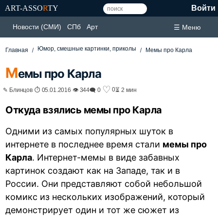
ART-ASSO
R
TY
Войти
Новости (СМИ)
СПб
Арт
☰ Меню
Юмор, смешные картинки, приколы
Главная
Мемы про Карла
М
емы про Карла
♡
0
✎ Блинцов ⏱ 05.01.2016 👁 344
🗨 0
⏳ 2 мин
Откуда взялись мемы про Карла
Одними из самых популярных шуток в
интернете в последнее время стали
мемы про
Карла
. Интернет-мемы в виде забавных
картинок создают как на Западе, так и в
России. Они представляют собой небольшой
комикс из нескольких изображений, который
демонстрирует один и тот же сюжет из