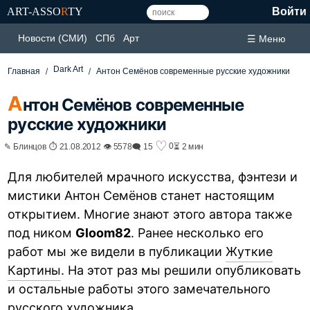
ART-ASSO
R
TY
Войти
Новости (СМИ)
СПб
Арт
☰ Меню
Dark Art
Главная
Антон Семёнов современные русские художники
А
нтон Семёнов современные
русские художники
♡
0
✎ Блинцов ⏱ 21.08.2012 👁 5578
🗨 15
⏳ 2 мин
Для любителей мрачного искусства, фэнтези и
мистики Антон Семёнов станет настоящим
открытием. Многие знают этого автора также
под ником
Gloom82
. Ранее несколько его
работ мы же видели в публикации
Жуткие
Картины
. На этот раз мы решили опубликовать
и остальные работы этого замечательного
русского художника.