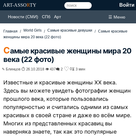
ART-ASSO
R
TY
Войти
Новости (СМИ)
СПб
Арт
☰ Меню
World Girls
Самые красивые девушки
Главная
Самые красивые
женщины мира 20 века (22 фото)
С
амые красивые женщины мира 20
века (22 фото)
♡
0
✎ Блинцов ⏱ 26.10.2018 👁 437
🗨 2
⏳ 3 мин
Известные и красивые женщины XX века.
Здесь вы можете увидеть фотографии женщин
прошлого века, которые пользовались
популярностью и считались одними из самых
красивых в своей стране и даже во всём мире.
Многих из представленных красавиц вы
наверняка знаете, так как это популярные