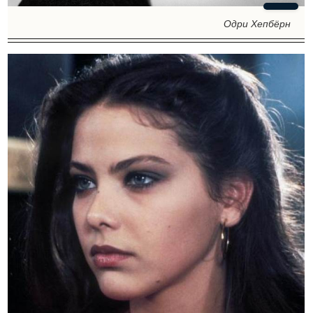
Одри Хепбёрн