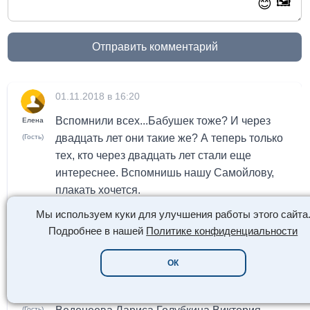
🖼️
😊
Отправить комментарий
01.11.2018 в 16:20
Вспомнили всех...Бабушек тоже? И через
Елена
двадцать лет они такие же? А теперь только
(Гость)
тех, кто через двадцать лет стали еще
интереснее. Вспомнишь нашу Самойлову,
плакать хочется.
Мы используем куки для улучшения работы этого сайта
0
0
👍
👎
Ответить
Подробнее в нашей
Политике конфиденциальности
ОК
30.10.2018 в 10:29
Элена Быстрицкая,Татьяна
Анастасия
(Гость)