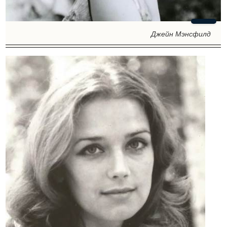
Джейн Мэнсфилд