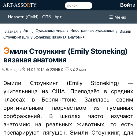
ART-ASSO
R
TY
Войти
Новости (СМИ)
СПб
Арт
☰ Меню
Арт
Художники мира
Иностранные художники
Главная
Эмили
Стоункинг (Emily Stoneking) вязаная анатомия
Э
мили Стоункинг (Emily Stoneking)
вязаная анатомия
♡
0
✎ Блинцов ⏱ 14.04.2015 👁 229
🗨 0
⏳ 2 мин
Эмили Стоункинг (Emily Stoneking) —
учительница из США. Преподаёт в средних
классах в Берлингтоне. Занялась своим
оригинальным творчеством из гуманных
соображений. В школах часто изучают
анатомию на реальных
животных
, то есть
препарируют лягушек. Эмили Стоункинг, для