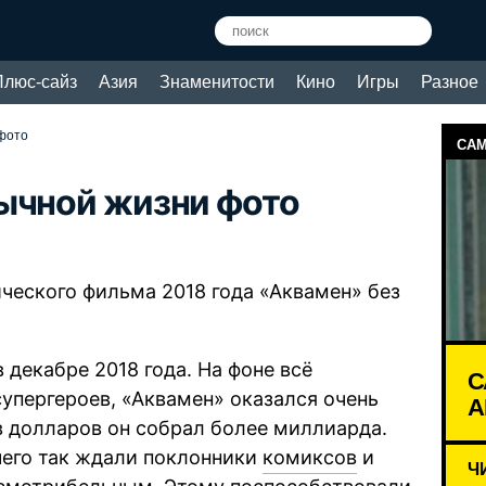
Плюс-сайз
Азия
Знаменитости
Кино
Игры
Разное
 фото
САМ
бычной жизни фото
ического фильма 2018 года «Аквамен» без
декабре 2018 года. На фоне всё
С
упергероев, «Аквамен» оказался очень
А
 долларов он собрал более миллиарда.
 чего так ждали поклонники
комиксов
и
Ч