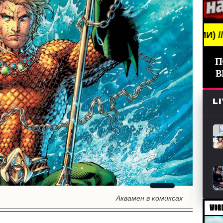
NEWS /// НОВОСТИ (СМИ) /// СВЕЖИЕ НОВОСТИ //
П
В
L
Аквамен в комиксах
WORL