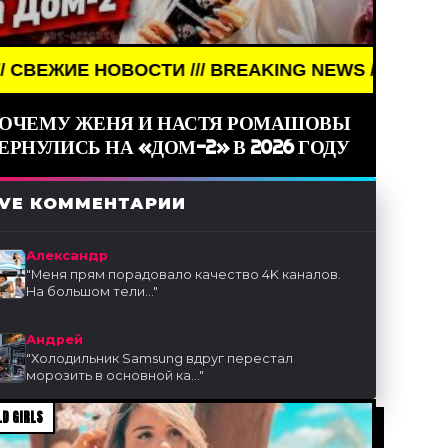
/ BREAKING NEWS /// НОВОСТИ (СМИ) /// СВЕЖИЕ 
ОЧЕМУ ЖЕНЯ И НАСТЯ РОМАШОВЫ
ЕРНУЛИСЬ НА «ДОМ-2» В 2026 ГОДУ
IVE КОММЕНТАРИИ
Александр
"
Меня прям порадовало качество 4K каналов.
На большом тели...
"
Андрей
"
Холодильник Samsung вдруг перестал
морозить в основной ка...
"
D GIRLS