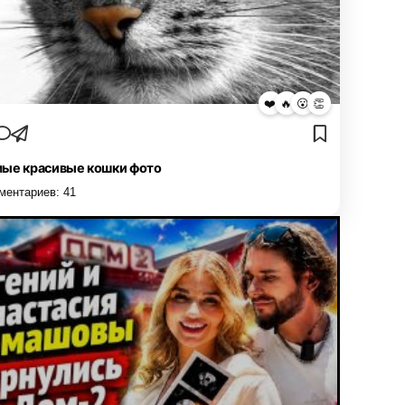
❤️
🔥
😮
👏
ые красивые кошки фото
ментариев:
41