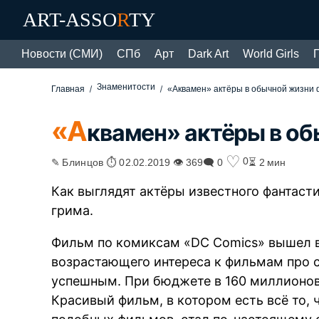
ART-ASSO
R
TY
Новости (СМИ)
СПб
Арт
Dark Art
World Girls
Знаменитости
Главная
«Аквамен» актёры в обычной жизни
«А
квамен» актёры в о
♡
0
✎ Блинцов ⏱ 02.02.2019 👁 369
🗨 0
⏳ 2 мин
Как выглядят актёры известного фантаст
грима.
Фильм по комиксам «DC Comics» вышел в 
возрастающего интереса к фильмам про с
успешным. При бюджете в 160 миллионов
Красивый фильм, в котором есть всё то,