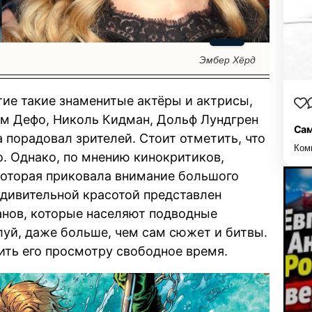
Эмбер Хёрд
ие такие знаменитые актёры и актрисы,
м Дефо, Николь Кидман, Дольф Лундгрен
Сам
 порадовал зрителей. Стоит отметить, что
Ком
. Однако, по мнению кинокритиков,
которая приковала внимание большого
 удивительной красотой представлен
анов, которые населяют подводные
луй, даже больше, чем сам сюжет и битвы.
ить его просмотру свободное время.