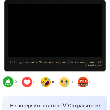
Игра престолов - Постельная сцена | Art-assorty video TV
visual style
0
0
0
0
0
Не потеряйте статью! 💡 Сохраните её