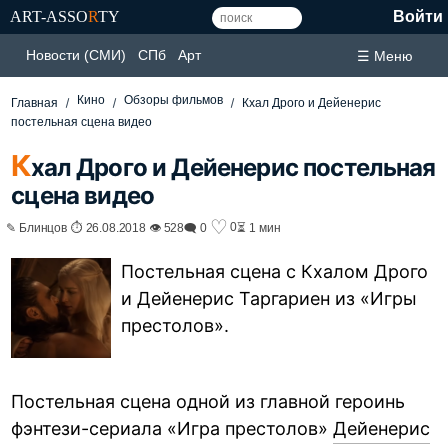
ART-ASSO
R
TY
Войти
Новости (СМИ)
СПб
Арт
☰ Меню
Кино
Обзоры фильмов
Главная
Кхал Дрого и Дейенерис
постельная сцена видео
К
хал Дрого и Дейенерис постельная
сцена видео
♡
0
✎ Блинцов ⏱ 26.08.2018 👁 528
🗨 0
⏳ 1 мин
Постельная сцена с Кхалом Дрого
и Дейенерис Таргариен из «Игры
престолов».
Постельная сцена одной из главной героинь
фэнтези-сериала «Игра престолов»
Дейенерис