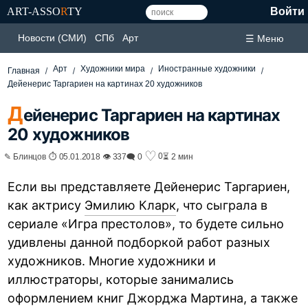
ART-ASSO
R
TY
Войти
Новости (СМИ)
СПб
Арт
☰ Меню
Арт
Художники мира
Иностранные художники
Главная
Дейенерис Таргариен на картинах 20 художников
Д
ейенерис Таргариен на картинах
20 художников
♡
0
✎ Блинцов ⏱ 05.01.2018 👁 337
🗨 0
⏳ 2 мин
Если вы представляете Дейенерис Таргариен,
как актрису
Эмилию Кларк
, что сыграла в
сериале «Игра престолов», то будете сильно
удивлены данной подборкой работ разных
художников. Многие художники и
иллюстраторы, которые занимались
оформлением книг Джорджа Мартина, а также