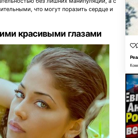
ательностью без лишних манипуляций, а с
ительными, что могут поразить сердце и
мими красивыми глазами
Реа
Ком