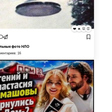
❤️
🔥
😮
👏
льные фото НЛО
ментариев:
16