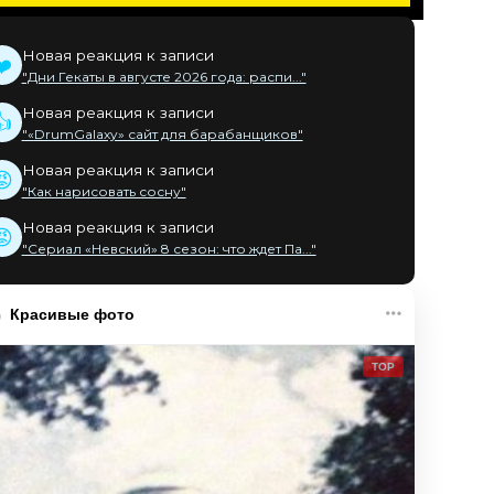
Новая реакция к записи
❤️
"Дни Гекаты в августе 2026 года: распи..."
Новая реакция к записи
👍
"«DrumGalaxy» сайт для барабанщиков"
Новая реакция к записи
😡
"Как нарисовать сосну"
Новая реакция к записи
😡
"Сериал «Невский» 8 сезон: что ждет Па..."
Красивые фото
TOP