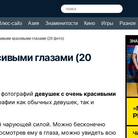
Плюс-сайз
Азия
Знаменитости
Кино
Игры
Разное
амыми красивыми глазами (20 фото)
ЗНА
сивыми глазами (20
0 фотографий
девушек с очень красивыми
рафии как обычных девушек, так и
«
Р
й чарующей силой. Можно бесконечно
посмотрев ему в глаза, можно увидеть всю
Ч