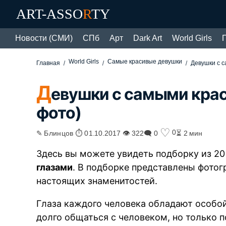
ART-ASSO
R
TY
Новости (СМИ)
СПб
Арт
Dark Art
World Girls
World Girls
Самые красивые девушки
Главная
Девушки с с
Д
евушки с самыми кра
фото)
♡
0
✎ Блинцов ⏱ 01.10.2017 👁 322
🗨 0
⏳ 2 мин
Здесь вы можете увидеть подборку из 2
глазами
. В подборке представлены фотог
настоящих знаменитостей.
Глаза каждого человека обладают особо
долго общаться с человеком, но только 