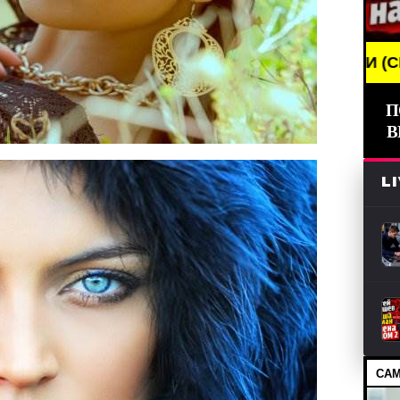
KING NEWS /// НОВОСТИ (СМИ) /// СВЕЖИЕ НОВОСТ
П
В
L
САМ