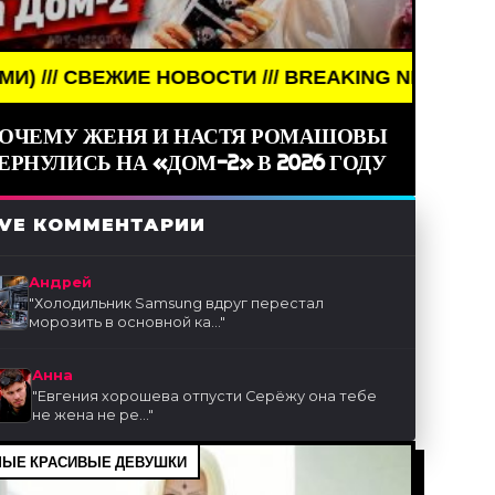
И /// BREAKING NEWS /// НОВОСТИ (СМИ) /// СВ
ОЧЕМУ ЖЕНЯ И НАСТЯ РОМАШОВЫ
ЕРНУЛИСЬ НА «ДОМ-2» В 2026 ГОДУ
IVE КОММЕНТАРИИ
Андрей
"
Холодильник Samsung вдруг перестал
морозить в основной ка...
"
Анна
"
Евгения хорошева отпусти Серёжу она тебе
не жена не ре...
"
ЫЕ КРАСИВЫЕ ДЕВУШКИ