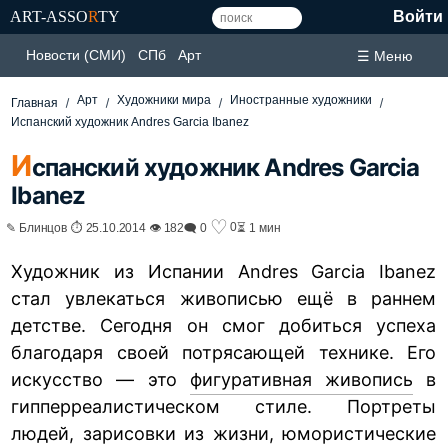
ART-ASSO
R
TY
Войти
Новости (СМИ)
СПб
Арт
☰ Меню
Арт
Художники мира
Иностранные художники
Главная
Испанский художник Andres Garcia Ibanez
И
спанский художник Andres Garcia
Ibanez
♡
0
✎ Блинцов ⏱ 25.10.2014 👁 182
🗨 0
⏳ 1 мин
Художник из Испании Andres Garcia Ibanez
стал увлекаться живописью ещё в раннем
детстве. Сегодня он смог добиться успеха
благодаря своей потрясающей технике. Его
искусство — это
фигуративная живопись
в
гипперреалистическом стиле. Портреты
людей, зарисовки из жизни, юмористические