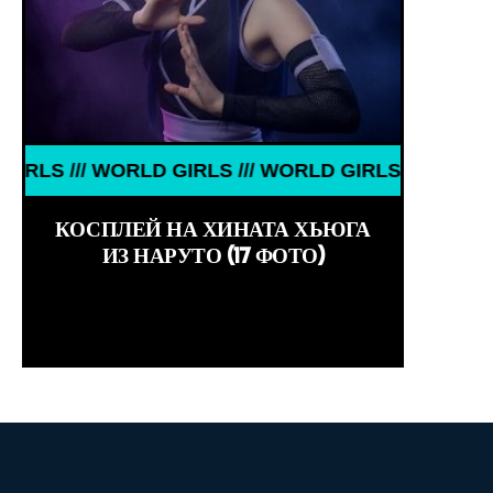
ИТОСТИ /// WORLD GIRLS /// ДЕВУШКИ ЗНАМЕНИТ
RLD GIRLS /// WORLD GIRLS /// WORLD GIRLS ///
КОСПЛЕЙ НА ХИНАТА ХЬЮГА
ИЗ НАРУТО (17 ФОТО)