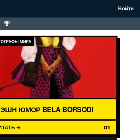
Войти
ОГРАФЫ МИРА
ЭШН ЮМОР BELA BORSODI
ИТАТЬ ➔
01