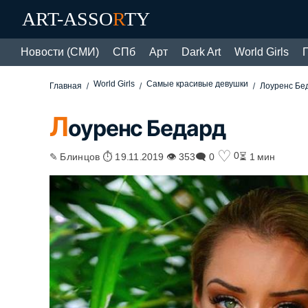
ART-ASSO
R
TY
Новости (СМИ)
СПб
Арт
Dark Art
World Girls
World Girls
Самые красивые девушки
Главная
Лоуренс Бе
Л
оуренс Бедард
♡
0
✎ Блинцов ⏱ 19.11.2019 👁 353
🗨 0
⏳ 1 мин