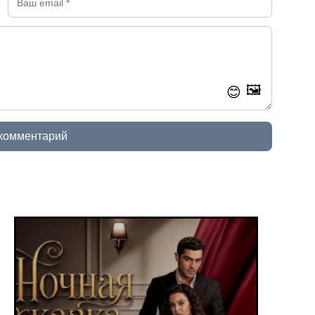
🖼️
😊
 комментарий