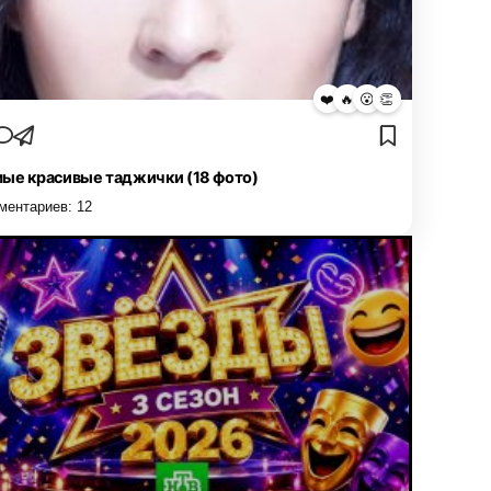
❤️
🔥
😮
👏
ые красивые таджички (18 фото)
ментариев:
12