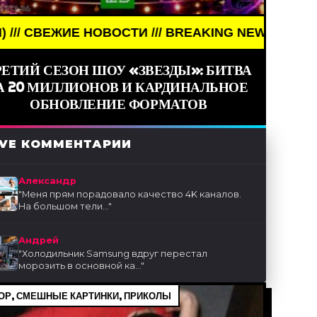
ТИ /// BREAKING NEWS /// НОВОСТИ (СМИ) /// С
РЕТИЙ СЕЗОН ШОУ «ЗВЕЗДЫ»: БИТВА
А 20 МИЛЛИОНОВ И КАРДИНАЛЬНОЕ
ОБНОВЛЕНИЕ ФОРМАТОВ
IVE КОММЕНТАРИИ
Александр
"
Меня прям порадовало качество 4K каналов.
На большом тели...
"
Андрей
"
Холодильник Samsung вдруг перестал
морозить в основной ка...
"
Р, СМЕШНЫЕ КАРТИНКИ, ПРИКОЛЫ