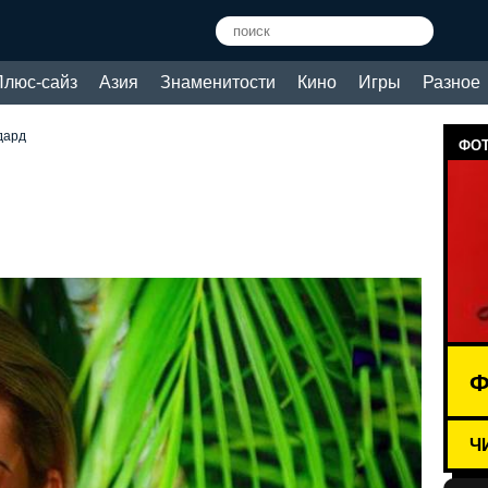
Плюс-сайз
Азия
Знаменитости
Кино
Игры
Разное
дард
ФОТ
Ф
Ч