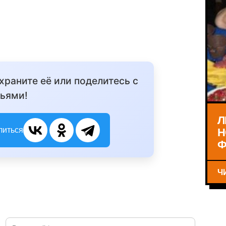
охраните её или поделитесь с
ьями!
Л
Н
литься
Ф
Ч