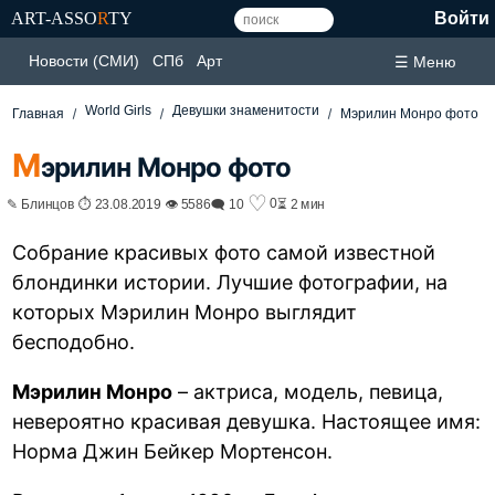
ART-ASSO
R
TY
Войти
Новости (СМИ)
СПб
Арт
☰ Меню
World Girls
Девушки знаменитости
Главная
Мэрилин Монро фото
М
эрилин Монро фото
♡
0
✎ Блинцов ⏱ 23.08.2019 👁 5586
🗨 10
⏳ 2 мин
Собрание красивых фото самой известной
блондинки истории. Лучшие фотографии, на
которых Мэрилин Монро выглядит
бесподобно.
Мэрилин Монро
– актриса, модель, певица,
невероятно красивая девушка. Настоящее имя:
Норма Джин Бейкер Мортенсон.