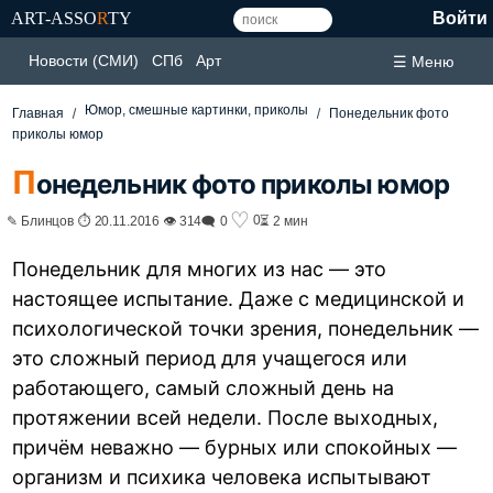
ART-ASSO
R
TY
Войти
Новости (СМИ)
СПб
Арт
☰ Меню
Юмор, смешные картинки, приколы
Главная
Понедельник фото
приколы юмор
П
онедельник фото приколы юмор
♡
0
✎ Блинцов ⏱ 20.11.2016 👁 314
🗨 0
⏳ 2 мин
Понедельник для многих из нас — это
настоящее испытание. Даже с медицинской и
психологической точки зрения, понедельник —
это сложный период для учащегося или
работающего, самый сложный день на
протяжении всей недели. После выходных,
причём неважно — бурных или спокойных —
организм и психика человека испытывают