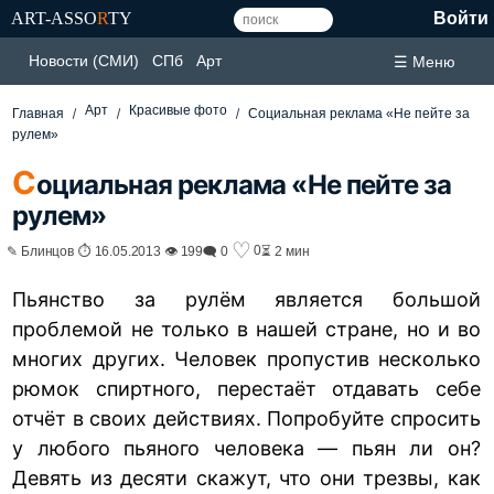
ART-ASSO
R
TY
Войти
Новости (СМИ)
СПб
Арт
☰ Меню
Арт
Красивые фото
Главная
Социальная реклама «Не пейте за
рулем»
С
оциальная реклама «Не пейте за
рулем»
♡
0
✎ Блинцов ⏱ 16.05.2013 👁 199
🗨 0
⏳ 2 мин
Пьянство за рулём является большой
проблемой не только в нашей стране, но и во
многих других. Человек пропустив несколько
рюмок спиртного, перестаёт отдавать себе
отчёт в своих действиях. Попробуйте спросить
у любого пьяного человека — пьян ли он?
Девять из десяти скажут, что они трезвы, как