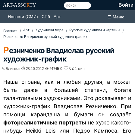
ART-ASSO
R
TY
Войти
Новости (СМИ)
СПб
Арт
☰ Меню
Арт
Художники мира
Русские художники и картины
Главная
Резниченко Владислав русский художник-график
Р
езниченко Владислав русский
художник-график
♡
0
✎ Блинцов ⏱ 28.10.2012 👁 247
🗨 0
⏳ 1 мин
Наша страна, как и любая другая, а может
быть даже в большей степени, богата
талантливыми художниками. Это доказывает и
художник-график Владислав Резниченко. При
помощи карандаша и бумаги он создаёт
фотореалистичные портреты
не хуже какого-
нибудь
Heikki Leis
или
Педро Кампоса
. Его