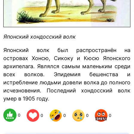
Японский хондосский волк
Японский волк был распространён на
островах Хонсю, Сикоку и Кюсю Японского
архипелага. Являлся самым маленьким среди
всех волков. Эпидемия бешенства и
истребление людьми довели волка до полного
исчезновения. Последний хондосский волк
умер в 1905 году.
0
0
0
0
0