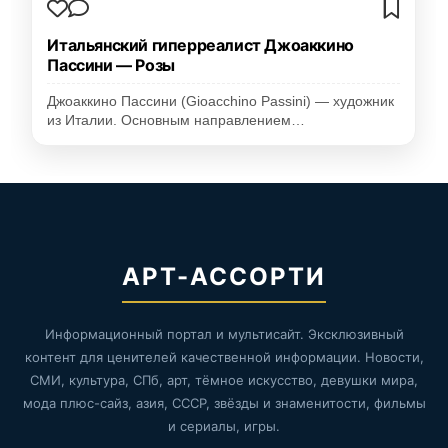
Итальянский гиперреалист Джоаккино
Пассини — Розы
Джоаккино Пассини (Gioacchino Passini) — художник
из Италии. Основным направлением…
АРТ-АССОРТИ
Информационный портал и мультисайт. Эксклюзивный
контент для ценителей качественной информации. Новости,
СМИ, культура, СПб, арт, тёмное искусство, девушки мира,
мода плюс-сайз, азия, СССР, звёзды и знаменитости, фильмы
и сериалы, игры.