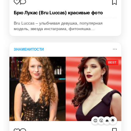
Брю Лукас (Bru Luccas) красивые фото
Bru Luccas – улыбчивая девушка, популярная
модель, звезда инстаграма, фитоняшка…
ЗНАМЕНИТОСТИ
BEST
😍
😮
🔥
🌟