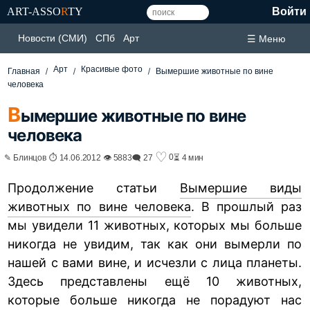
ART-ASSO
R
TY
Войти
Новости (СМИ)
СПб
Арт
☰ Меню
Арт
Красивые фото
Главная
Вымершие животные по вине
человека
В
ымершие животные по вине
человека
♡
0
✎ Блинцов ⏱ 14.06.2012 👁 5883
🗨 27
⏳ 4 мин
Продолжение статьи
Вымершие виды
животных по вине человека
. В прошлый раз
мы увидели 11 животных, которых мы больше
никогда не увидим, так как они вымерли по
нашей с вами вине, и исчезли с лица планеты.
Здесь представлены ещё 10 животных,
которые больше никогда не порадуют нас