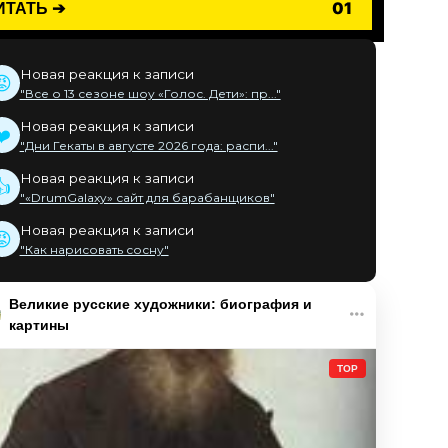
ИТАТЬ ➔
01
Новая реакция к записи
😡
"Все о 13 сезоне шоу «Голос. Дети»: пр..."
Новая реакция к записи
❤️
"Дни Гекаты в августе 2026 года: распи..."
Новая реакция к записи
👍
"«DrumGalaxy» сайт для барабанщиков"
Новая реакция к записи
😡
"Как нарисовать сосну"
Великие русские художники: биография и
картины
TOP