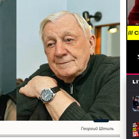
S /// НОВОСТИ (СМИ) /// СВЕЖИЕ НОВОСТИ /// BR
L
Георгий Штиль