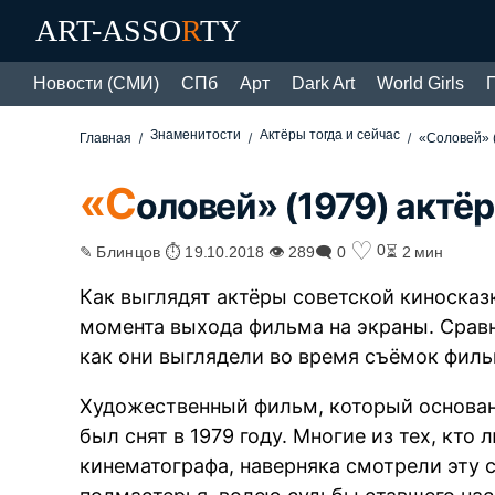
ART-ASSO
R
TY
Новости (СМИ)
СПб
Арт
Dark Art
World Girls
Знаменитости
Актёры тогда и сейчас
Главная
«Соловей» (
«С
оловей» (1979) актёр
♡
0
✎ Блинцов ⏱ 19.10.2018 👁 289
🗨 0
⏳ 2 мин
Как выглядят актёры советской киносказ
момента выхода фильма на экраны. Сравн
как они выглядели во время съёмок фильм
Художественный фильм, который основан 
был снят в 1979 году. Многие из тех, кто
кинематографа, наверняка смотрели эту 