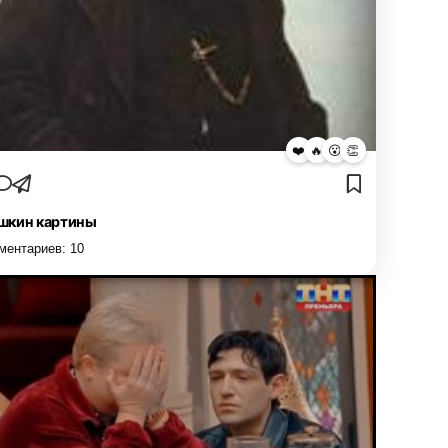
❤️
🔥
😮
👏
кин картины
ментариев:
10