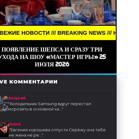
EAKING NEWS /// НОВОСТИ (СМИ) /// СВЕЖИЕ НОВ
ПОЯВЛЕНИЕ ШЕПСА И СРАЗУ ТРИ
УХОДА НА ШОУ «МАСТЕР ИГРЫ» 25
ИЮЛЯ 2026
IVE КОММЕНТАРИИ
Андрей
"
Холодильник Samsung вдруг перестал
морозить в основной ка...
"
Анна
"
Евгения хорошева отпусти Серёжу она тебе
не жена не ре...
"