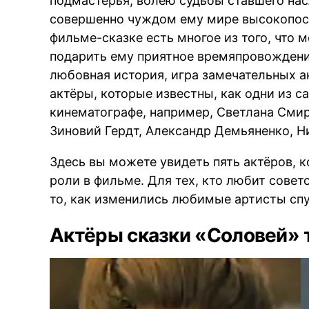
подмастерья, волею судьбы ставшего нас
совершенно чуждом ему мире высокопост
фильме-сказке есть многое из того, что 
подарить ему приятное времяпровождени
любовная история, игра замечательных ак
актёры, которые известны, как одни из 
кинематографе, например, Светлана Смир
Зиновий Гердт, Александр Демьяненко, Н
Здесь вы можете увидеть пять актёров, 
роли в фильме. Для тех, кто любит совет
то, как изменились любимые артисты спу
Актёры сказки «Соловей» т