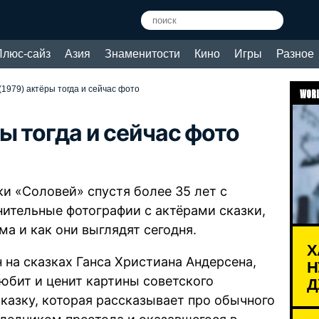
Плюс-сайз
Азия
Знаменитости
Кино
Игры
Разное
1979) актёры тогда и сейчас фото
WORL
ы тогда и сейчас фото
ки «Соловей» спустя более 35 лет с
ительные фотографии с актёрами сказки,
а и как они выглядят сегодня.
Х
на сказках Ганса Христиана Андерсена,
Н
Д
 любит и ценит картины советского
сказку, которая рассказывает про обычного