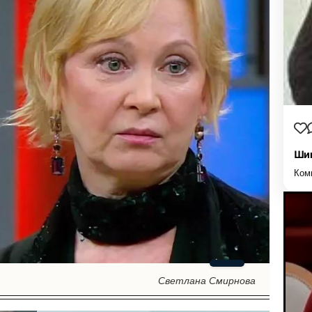
Шиш
Ком
Светлана Смирнова