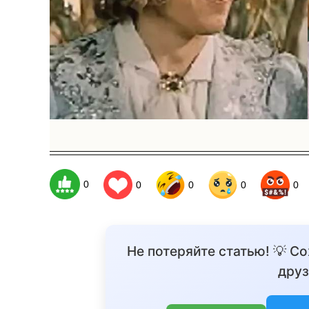
0
0
0
0
0
Не потеряйте статью! 💡 С
друз