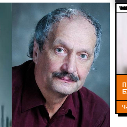
WORL
П
Б
Ч