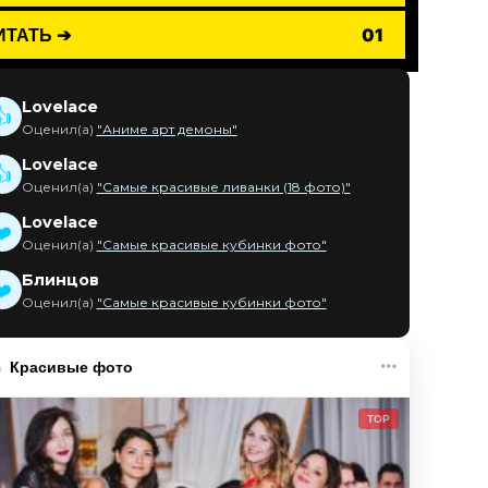
ИТАТЬ ➔
01
Lovelace
👍
Оценил(а)
"Аниме арт демоны"
Lovelace
👍
Оценил(а)
"Самые красивые ливанки (18 фото)"
Lovelace
❤️
Оценил(а)
"Самые красивые кубинки фото"
Блинцов
❤️
Оценил(а)
"Самые красивые кубинки фото"
Красивые фото
TOP