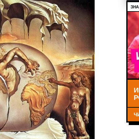
ЗНА
И
Р
Ч