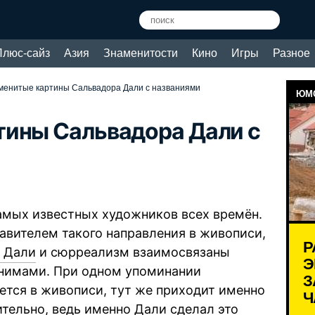
Плюс-сайз
Азия
Знаменитости
Кино
Игры
Разное
менитые картины Сальвадора Дали с названиями
ЮМО
тины Сальвадора Дали с
амых известных художников всех времён.
авителем такого направления в живописи,
Р
 Дали
и сюрреализм взаимосвязаны
Э
нонимами. При одном упоминании
З
ется в живописи, тут же приходит именно
Ч
ительно, ведь именно Дали сделал это