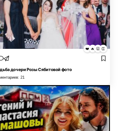
❤️
🔥
😮
👏
дьба дочери Розы Сябитовой фото
ментариев:
21