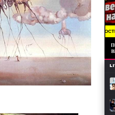
И (СМИ) /// СВЕЖИЕ НОВОСТИ /// BREAKING NEWS 
П
В
L