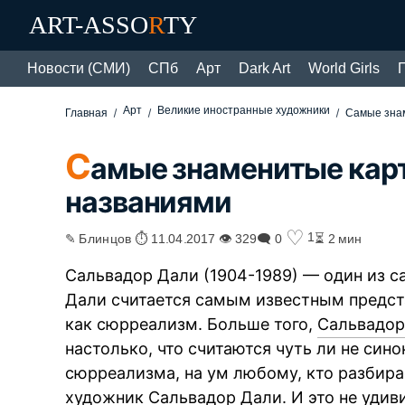
ART-ASSO
R
TY
Новости (СМИ)
СПб
Арт
Dark Art
World Girls
Арт
Великие иностранные художники
Главная
Самые зна
С
амые знаменитые кар
названиями
♡
1
✎ Блинцов ⏱ 11.04.2017 👁 329
🗨 0
⏳ 2 мин
Сальвадор Дали (1904-1989) — один из с
Дали считается самым известным предст
как сюрреализм. Больше того,
Сальвадор
настолько, что считаются чуть ли не си
сюрреализма, на ум любому, кто разбира
художник Сальвадор Дали. И это не удив