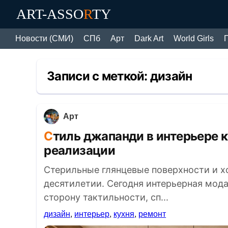
ART-ASSO
R
TY
Новости (СМИ)
СПб
Арт
Dark Art
World Girls
Записи с меткой:
дизайн
Арт
Стиль джапанди в интерьере кухни фото: от основ до DIY-
реализации
Стерильные глянцевые поверхности и х
десятилетии. Сегодня интерьерная мод
сторону тактильности, сп...
дизайн
,
интерьер
,
кухня
,
ремонт