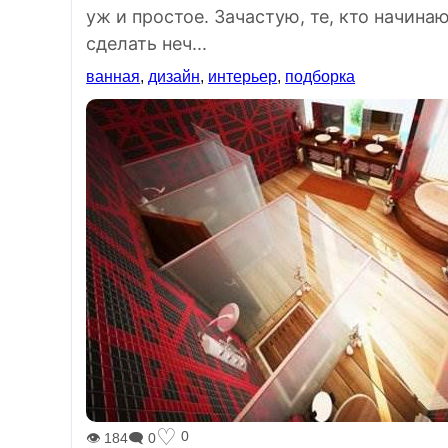
уж и простое. Зачастую, те, кто начин
сделать неч...
ванная
,
дизайн
,
интерьер
,
подборка
♡
0
👁 184
🗨 0