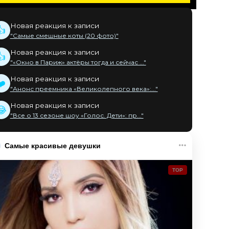
Новая реакция к записи
👍
"Самые смешные коты (20 фото)"
Новая реакция к записи
👍
"«Окно в Париж» актёры тогда и сейчас ..."
Новая реакция к записи
❤️
"Анонс преемника «Великолепного века»:..."
Новая реакция к записи
😂
"Все о 13 сезоне шоу «Голос. Дети»: пр..."
Самые красивые девушки
TOP