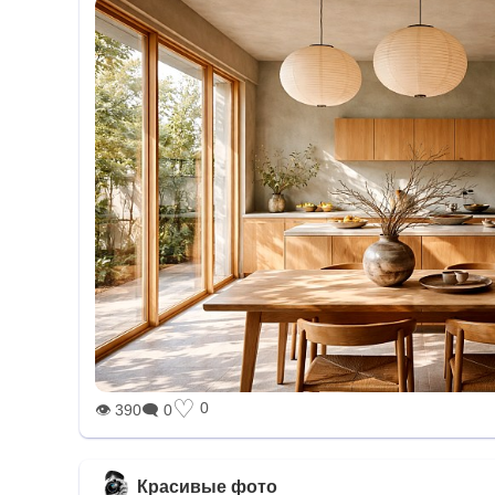
♡
0
👁 390
🗨 0
Красивые фото