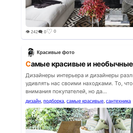
BREAKING NEWS /// НОВОСТИ (СМИ) /// СВЕ
♡
0
👁 242
🗨 0
Красивые фото
Самые красивые и необычны
Дизайнеры интерьера и дизайнеры разл
удивлять нас своими находками. То, что
внимания покупателей, но да...
дизайн
,
подборка
,
самые красивые
,
сантехника