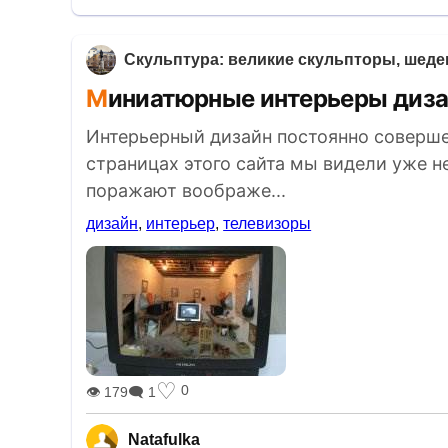
Скульптура: великие скульпторы, шеде
Миниатюрные интерьеры диза
Интерьерный дизайн постоянно соверше
страницах этого сайта мы видели уже н
поражают воображе...
дизайн
,
интерьер
,
телевизоры
♡
0
👁 179
🗨 1
Natafulka