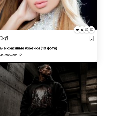
❤️
🔥
😮
👏
ые красивые узбечки (19 фото)
ментариев:
12