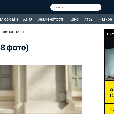
Плюс-сайз
Азия
Знаменитости
Кино
Игры
Разное
шпильках (18 фото)
САМ
8 фото)
А
С
Ч