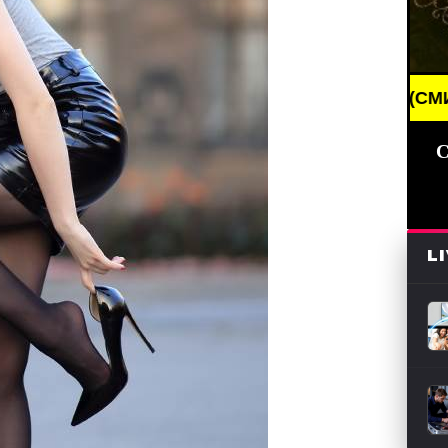
ING NEWS /// НОВОСТИ (СМИ) /// СВЕЖИЕ НОВОСТ
С
L