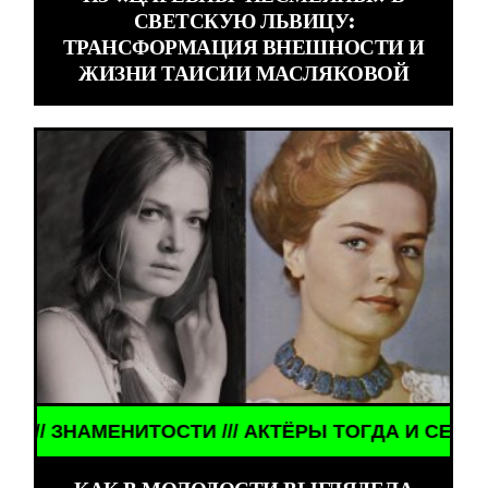
СВЕТСКУЮ ЛЬВИЦУ:
ТРАНСФОРМАЦИЯ ВНЕШНОСТИ И
ЖИЗНИ ТАИСИИ МАСЛЯКОВОЙ
ЧАС /// ЗНАМЕНИТОСТИ /// АКТЁРЫ ТОГДА И СЕЙ