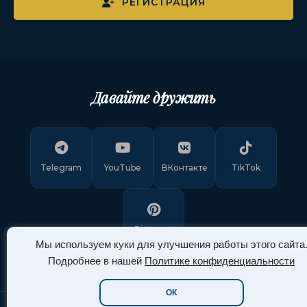
РЕГИСТРАЦИЯ
Давайте дружить
Telegram
YouTube
ВКонтакте
TikTok
Pinterest
Мы используем куки для улучшения работы этого сайта
Подробнее в нашей
Политике конфиденциальности
ОК