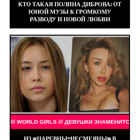
КТО ТАКАЯ ПОЛИНА ДИБРОВА: ОТ
ЮНОЙ МУЗЫ К ГРОМКОМУ
РАЗВОДУ И НОВОЙ ЛЮБВИ
ОСТИ /// WORLD GIRLS /// ДЕВУШКИ ЗНАМЕНИТОСТ
ИЗ «ЦАРЕВНЫ-НЕСМЕЯНЫ» В