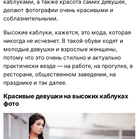
каблуками, а также красота самих девушек,
делают фотографии очень красивыми и
соблазнительными.
Высокие каблуки, кажется, это мода, которая
никогда не исчезнет. В такой обуви ходят и
молодые девушки и взрослые женщины,
потому что это очень стильно и актуально
практически везде — на работе, на прогулке, в
ресторане, общественном заведении, на
празднике и так далее.
Красивые девушки на высоких каблуках
фото