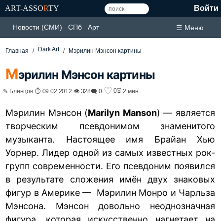
ART-ASSO
R
TY
Войти
Новости (СМИ)
СПб
Арт
☰ Меню
Dark Art
Главная
Мэрилин Мэнсон картины
М
эрилин Мэнсон картины
♡
0
✎ Блинцов ⏱ 09.02.2012 👁 328
🗨 0
⏳ 2 мин
Мэрилин Мэнсон (
Marilyn Manson
) — является
творческим псевдонимом знаменитого
музыканта. Настоящее имя Брайан Хью
Уорнер. Лидер одной из самых известных рок-
групп современности. Его псевдоним появился
в результате сложения имён двух знаковых
фигур в Америке —
Мэрилин Монро
и Чарльза
Мэнсона. Мэнсон довольно неоднозначная
фигура, которая искусственно нагнетает на