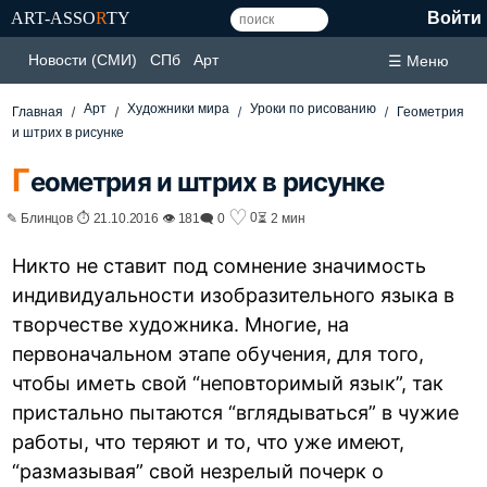
ART-ASSO
R
TY
Войти
Новости (СМИ)
СПб
Арт
☰ Меню
Арт
Художники мира
Уроки по рисованию
Главная
Геометрия
и штрих в рисунке
Г
еометрия и штрих в рисунке
♡
0
✎ Блинцов ⏱ 21.10.2016 👁 181
🗨 0
⏳ 2 мин
Никто не ставит под сомнение значимость
индивидуальности изобразительного языка в
творчестве художника. Многие, на
первоначальном этапе обучения, для того,
чтобы иметь свой “неповторимый язык”, так
пристально пытаются “вглядываться” в чужие
работы, что теряют и то, что уже имеют,
“размазывая” свой незрелый почерк о