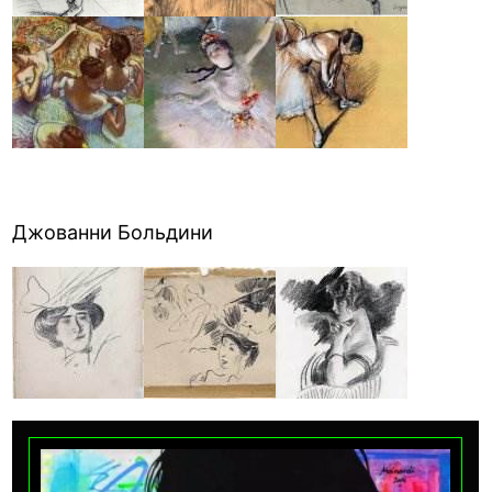
Джованни Больдини