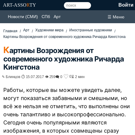
ART-ASSO
R
TY
Войти
Новости (СМИ)
СПб
Арт
☰ Меню
Арт
Художники мира
Иностранные художники
Главная
Картины Возрождения от современного художника Ричарда Кингстона
К
артины Возрождения от
современного художника Ричарда
Кингстона
♡
0
✎ Блинцов ⏱ 15.07.2017 👁 259
🗨 0
⏳ 2 мин
Работы, которые вы можете увидеть далее,
могут показаться забавными и смешными, но
всё же нельзя не отметить, что выполнены они
очень талантливо и высокопрофессионально.
Сегодня очень популярными являются
изображения, в которых совмещены сразу